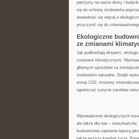
patrzymy na ‌nasze domy i budynk
się ‍do ochrony środowiska ⁢poprz
dowiedzieć się więcej o ekologiczn
przyczynić ⁣się do ​zrównoważonego 
Ekologiczne ⁣budowni
ze zmianami klimaty
Jak podkreślają eksperci, ekologi
zmianami klimatycznymi. Wprowad
głównych sposobów na zmniejszeni
środowisko naturalne. Dzięki ⁢wykor
emisji CO2,⁤ możemy minimalizować
ograniczać zużycie⁢ zasobów‌ natur
Wprowadzenie ekologicznych rozwią
ale także ‍dla ⁤nas – mieszkańców
budownictwa‌ zapewnia lepszą jakoś
także wyższy komfort życia. Pona