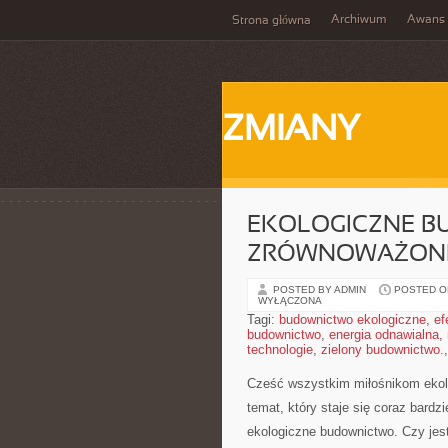
Archiwum
Awans
Strona główna
ZMIANY
EKOLOGICZNE B
ZRÓWNOWAŻON
POSTED BY ADMIN
POSTED ON
WYŁĄCZONA
Tagi:
budownictwo ekologiczne
,
ef
budownictwo
,
energia odnawialna
,
technologie
,
zielony budownictwo.
Cześć wszystkim‌ miłośnikom ekol
temat, który staje ‍się coraz bardz
ekologiczne budownictwo. Czy jest