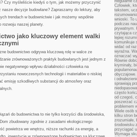
Regularne c
i? Czy myśleliście ⁣kiedyś o tym, jak możemy przyczynić
Człowiek, k
ez ⁢nasze decyzje budowlane? Zapraszamy⁢ do lektury, aby
tekstem, ucz
rozumowania
ych trendach w budownictwie⁤ i jak⁤ możemy ‍wspólnie
wnioski. To 
podczas nau
rozwoju ‍naszej ⁤planety.
prywatnym. 
czytająca cz
ctwo jako ‌kluczowy element walki
lepiej rozum
cznymi
komunikuje s
widać od raz
wyraźna. War
czne budownictwo odgrywa kluczową rolę​ w walce ze‍
oznaczać wył
zanie zrównoważonych praktyk budowlanych jest jednym z
Równie dobr
kryminały, bi
e​ negatywnego wpływu działalności człowieka na
popularnonau
zystaniu nowoczesnych‍ technologii i⁤ materiałów ⁢o ‍niskiej
obyczajowe.
i odnalezien
 emisję ‌szkodliwych⁤ substancji do atmosfery oraz
sprawiają pr
niedopasowa
alnych.
często końc
od czegoś, c
poszerzać c
problemem w
Wiele osób s
zań do budownictwa to ​nie‌ tylko korzyści dla środowiska,
kilku stron 
zrozumiałe, 
. Dom​ zbudowany zgodnie ​z ‍zasadami ekologicznego
środowisku z
ć ‍powietrza we wnętrzu, ⁢niższe rachunki za energię, a⁢
przyciągać u
Wymaga skupi
dto, inwestycje w⁣ zrównoważone ‍budownictwo są ⁢kluczowe