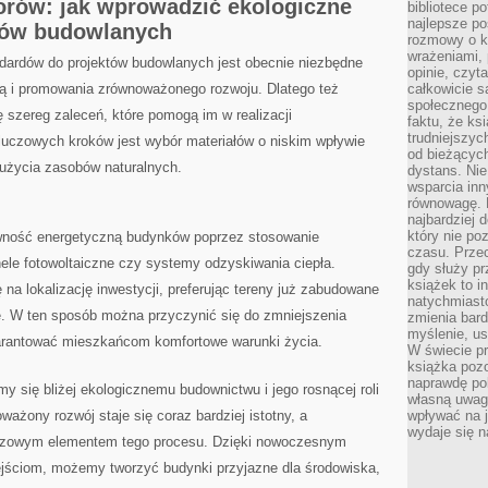
torów: jak wprowadzić ekologiczne
bibliotece p
najlepsze po
tów⁢ budowlanych
rozmowy o k
wrażeniami, 
ardów do projektów ⁢budowlanych⁢ jest obecnie niezbędne
opinie, czyt
odą i promowania zrównoważonego rozwoju. Dlatego też⁢
całkowicie s
społecznego 
ę ​szereg zaleceń, ‍które pomogą im w realizacji
faktu, że ks
trudniejszy
luczowych⁣ kroków ​jest wybór materiałów o niskim wpływie
od bieżących
zużycia‍ zasobów naturalnych.
dystans. Nie
wsparcia in
równowagę. D
najbardziej
który nie p
ktywność energetyczną budynków poprzez stosowanie
czasu. Przec
ele ‍fotowoltaiczne⁣ czy systemy odzyskiwania ciepła.
gdy służy pr
książek to i
a lokalizację inwestycji, preferując tereny ‍już zabudowane
natychmiasto
. ‍W ten sposób można przyczynić ‍się do zmniejszenia
zmienia bard
myślenie, usp
warantować mieszkańcom⁢ komfortowe warunki życia.
W świecie p
książka pozo
naprawdę pob
smy się bliżej ⁢ekologicznemu budownictwu i jego rosnącej roli
własną uwag
ważony rozwój staje się ⁣coraz bardziej istotny,⁣ a
wpływać na j
wydaje się n
czowym⁣ elementem ‌tego ​procesu.⁤ Dzięki nowoczesnym
ejściom, możemy‌ tworzyć ‌budynki przyjazne dla środowiska,