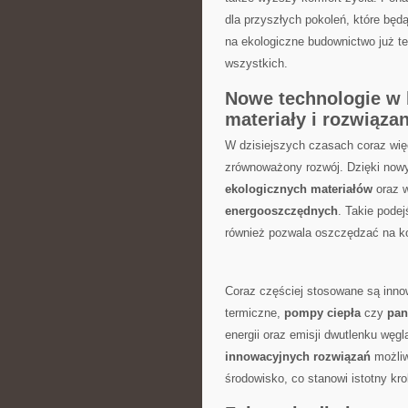
dla przyszłych ⁤pokoleń, które będą 
na ekologiczne budownictwo już ter
wszystkich.
Nowe technologie w
materiały i rozwiąz
W dzisiejszych czasach coraz wię
zrównoważony rozwój. Dzięki nowym 
ekologicznych materiałów
oraz w
energooszczędnych
.⁤ Takie pode
‌również ⁤pozwala oszczędzać na ‍
Coraz częściej stosowane są ⁢inno
termiczne,
pompy ciepła
‌czy
pan
energii oraz emisji ​dwutlenku węg
innowacyjnych rozwiązań
możliw
środowisko,⁣ co⁤ stanowi ‍istotny k