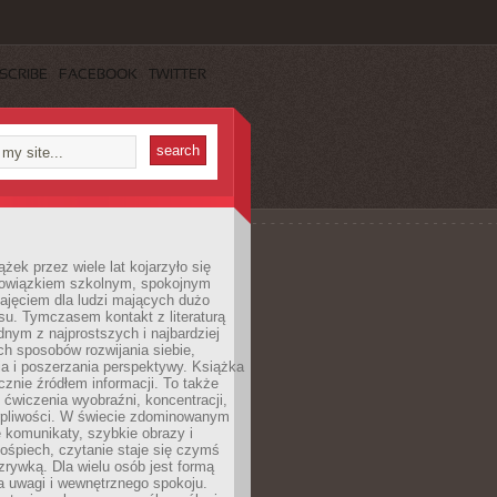
SCRIBE
FACEBOOK
TWITTER
ążek przez wiele lat kojarzyło się
bowiązkiem szkolnym, spokojnym
ajęciem dla ludzi mających dużo
u. Tymczasem kontakt z literaturą
nym z najprostszych i najbardziej
h sposobów rozwijania siebie,
a i poszerzania perspektywy. Książka
ącznie źródłem informacji. To także
 ćwiczenia wyobraźni, koncentracji,
erpliwości. W świecie zdominowanym
e komunikaty, szybkie obrazy i
ośpiech, czytanie staje się czymś
ozrywką. Dla wielu osób jest formą
a uwagi i wewnętrznego spokoju.