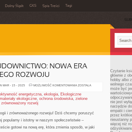
GKS
Tagi
Dolny Śląsk
Spis Treści
SUB
UDOWNICTWO: NOWA ERA
Czytanie ksi
EGO ROZWOJU
głównie z o
hobby albo z
wolnego czas
EKOLOGICZNE
 MAR - 15 - 2025
MOŻLIWOŚĆ KOMENTOWANIA
ZOSTAŁA
może być jed
BUDOWNICTWO:
NOWA
wartościowyc
ektywność energetyczna
,
ekologia
,
Ekologiczne
ERA
odpoczywani
materiały ekologiczne
,
ochrona środowiska
,
zielone
ZRÓWNOWAŻONEGO
ROZWOJU
nie jest wył
,
zrównoważony rozwój
narzędzie do
empatii i ci
ogii i⁤ zrównoważonego rozwoju! Dziś chcemy poruszyć
przez krótki
nieustanny p
iej popularny i istotny w naszym ⁤społeczeństwie –
więcej niż r
eście gotowi na nową erę, która zmienia sposób, w​ jaki
odzyskiwani