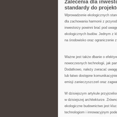
Zalecenia dla inwes
standardy do ⁤projek
Wprowadzenie ekologicznych ‍stand
dla zachowania ⁢harmonii z ⁤przyr
inwestorzy ⁣powinni‍ brać pod ​uwag
‌ekologicznych budów.‌ Jednym ​z k
na⁤ środowisko oraz ograniczenie ​
Ważne​ jest‍ także⁣ dbanie o efe
⁤nowoczesnych technologii, jak pan
Dodatkowo, należy zwracać uwagę ⁤n
lub łatwo dostępne komunikacyjnie
emisji ‌zanieczyszczeń oraz ⁤zag
W⁢ dzisiejszym ​artykule przyjrzeli
w dzisiejszej architekturze. ‍Zrówno
ekologiczne budownictwo jest klu
technologiom ⁣i innowacyjnym ⁣pod