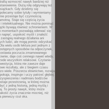
otrafią wzmocnić nawyk bardziej niż
stanowienia. Dużą rolę odgrywają też
siążkach. Gdy dzielimy się
polecamy sobie tytuły i wymieniamy
anie przestaje być czynnością
amotną. Staje się częścią życia
i intelektualnego. Nie można pominąć
iążki bywają również schronieniem. W
ch momentach pozwalają oderwać się
 napięć, uspokoić myśli i znaleźć
 zastąpią realnego działania ani
nych ludzi, ale mogą pomóc odzyskać
la wielu osób lektura jest jednym z
 dostępnych sposobów na odpoczynek,
ozostawia poczucia zmarnowanego
iwnie, daje coś cennego nawet wtedy,
zede wszystkim relaksowi. Czytanie
nwestycja, która nie zawsze daje
we rezultaty, ale z biegiem czasu
zo wiele. Poszerza słownictwo, rozwija
okaja, inspiruje i uczy patrzeć głębiej.
rzyspieszenia i nadmiaru bodźców
staje przestrzenią, w której można
yć z jedną historią, jedną myślą i
ą. To prosty nawyk, który może
akość życia znacznie mocniej, niż
a pierwszy rzut oka.