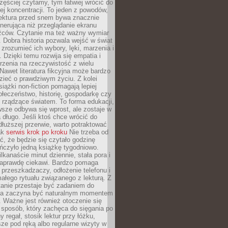
zęściej czytamy, tym łatwiej wrócić do
ej koncentracji. To jeden z powodów,
lektura przed snem bywa znacznie
enerująca niż przeglądanie ekranu
źców. Czytanie ma też ważny wymiar
 Dobra historia pozwala wejść w świat
, zrozumieć ich wybory, lęki, marzenia i
. Dzięki temu rozwija się empatia i
rzenia na rzeczywistość z wielu
Nawet literatura fikcyjna może bardzo
zieć o prawdziwym życiu. Z kolei
siążki non-fiction pomagają lepiej
łeczeństwo, historię, gospodarkę czy
rządzące światem. To forma edukacji,
wsze odbywa się wprost, ale zostaje w
 długo. Jeśli ktoś chce wrócić do
dłuższej przerwie, warto potraktować
ak
serwis krok po kroku
Nie trzeba od
ć, że będzie się czytało godzinę
ończyło jedną książkę tygodniowo.
lkanaście minut dziennie, stała pora i
 naprawdę ciekawi. Bardzo pomaga
 przeszkadzaczy, odłożenie telefonu i
ałego rytuału związanego z lekturą. Z
anie przestaje być zadaniem do
 a zaczyna być naturalnym momentem
. Ważne jest również otoczenie się
sposób, który zachęca do sięgania po
 regał, stosik lektur przy łóżku,
ze pod ręką albo regularne wizyty w