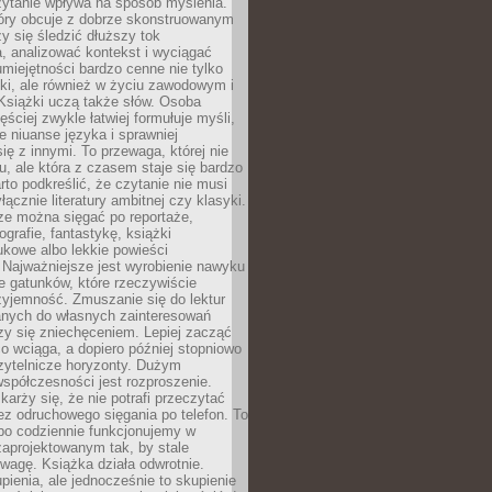
zytanie wpływa na sposób myślenia.
tóry obcuje z dobrze skonstruowanym
y się śledzić dłuższy tok
, analizować kontekst i wyciągać
umiejętności bardzo cenne nie tylko
ki, ale również w życiu zawodowym i
Książki uczą także słów. Osoba
ęściej zwykle łatwiej formułuje myśli,
ie niuanse języka i sprawniej
ię z innymi. To przewaga, której nie
u, ale która z czasem staje się bardzo
to podkreślić, że czytanie nie musi
ącznie literatury ambitnej czy klasyki.
ze można sięgać po reportaże,
ografie, fantastykę, książki
kowe albo lekkie powieści
 Najważniejsze jest wyrobienie nawyku
ie gatunków, które rzeczywiście
zyjemność. Zmuszanie się do lektur
nych do własnych zainteresowań
zy się zniechęceniem. Lepiej zacząć
o wciąga, a dopiero później stopniowo
zytelnicze horyzonty. Dużym
spółczesności jest rozproszenie.
karży się, że nie potrafi przeczytać
bez odruchowego sięgania po telefon. To
bo codziennie funkcjonujemy w
aprojektowanym tak, by stale
wagę. Książka działa odwrotnie.
enia, ale jednocześnie to skupienie