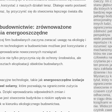
ćwiczy. Im c
stanu głębsz
⁣korzystać z‌ naszych ⁤działań teraz. ​Dlatego warto postawić‍
dla których 
az, by przyczynić się do‍ stworzenia ⁢lepszego świata dla‍
bardziej reg
pełnego bod
emocjonalny.
innych ludzi
 budownictwie: zrównoważone⁣
ograniczenia
zdolność pat
ania energooszczędne
perspektyw. 
wiele powied
cej ⁣firm budowlanych zaczyna zwracać uwagę na ekologię i
reportaże i k
⁤technologiom ‌w ​budownictwie możliwe ‍jest korzystanie ‍z
rozumieć spo
mechanizmy 
prowadzanie nowoczesnych‍ rozwiązań
która nie za
człowieku na
jście nie tylko ‍przyczynia się do ⁣ochrony środowiska, ale
czytania po 
kosztach eksploatacji obiektów budowlanych.
ten proces j
razu zakłada
dziennie i k
Wystarczy ki
wacyjne technologie, takie jak
energooszczędne izolacje
tytuł, który
ograniczenie
eel solarny
, które pozwalają na ograniczenie ⁣zużycia
stworzenie m
czasem czyt
la. Dzięki​ wprowadzaniu odpowiednich zmian i
odhaczenia,
e jest stworzenie budynków o ⁤niskim wpływie na
w ciągu dnia
książkami w 
rok⁤ w kierunku ekologicznego ⁣budownictwa.
nie. Widoczny
czytnik zaws