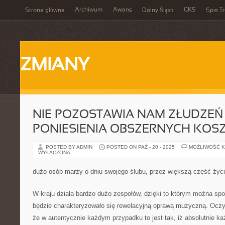
Archiwum
Awans
GKS
Strona główna
Dolny Śląsk
Spis Tr
ZMIANY
NIE POZOSTAWIA NAM ZŁUDZEŃ
PONIESIENIA OBSZERNYCH KOS
POSTED BY ADMIN
POSTED ON PAŹ - 20 - 2025
MOŻLIWOŚĆ 
WYŁĄCZONA
dużo osób marzy o dniu swojego ślubu, przez większą część życ
W kraju działa bardzo dużo zespołów, dzięki to którym można s
będzie charakteryzowało się rewelacyjną oprawą muzyczną. Oczyw
że w autentycznie każdym przypadku to jest tak, iż absolutnie ka