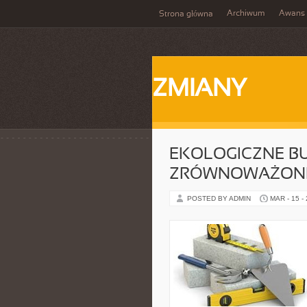
Archiwum
Awans
Strona główna
ZMIANY
EKOLOGICZNE B
ZRÓWNOWAŻON
POSTED BY ADMIN
MAR - 15 -