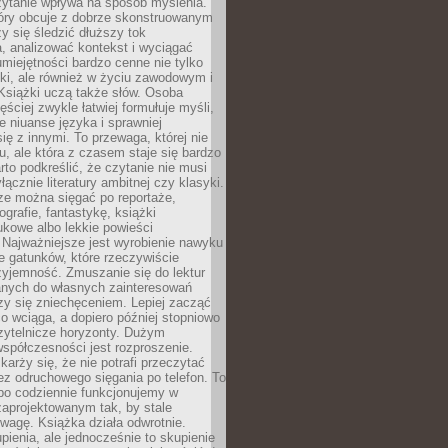
zytanie wpływa na sposób myślenia.
tóry obcuje z dobrze skonstruowanym
y się śledzić dłuższy tok
, analizować kontekst i wyciągać
umiejętności bardzo cenne nie tylko
ki, ale również w życiu zawodowym i
Książki uczą także słów. Osoba
ęściej zwykle łatwiej formułuje myśli,
ie niuanse języka i sprawniej
ię z innymi. To przewaga, której nie
u, ale która z czasem staje się bardzo
to podkreślić, że czytanie nie musi
ącznie literatury ambitnej czy klasyki.
ze można sięgać po reportaże,
ografie, fantastykę, książki
kowe albo lekkie powieści
 Najważniejsze jest wyrobienie nawyku
ie gatunków, które rzeczywiście
zyjemność. Zmuszanie się do lektur
nych do własnych zainteresowań
zy się zniechęceniem. Lepiej zacząć
o wciąga, a dopiero później stopniowo
zytelnicze horyzonty. Dużym
spółczesności jest rozproszenie.
karży się, że nie potrafi przeczytać
bez odruchowego sięgania po telefon. To
bo codziennie funkcjonujemy w
aprojektowanym tak, by stale
wagę. Książka działa odwrotnie.
enia, ale jednocześnie to skupienie