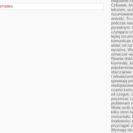
Regularne c
Człowiek, k
 STUDIES
tekstem, ucz
rozumowania
wnioski. To 
podczas nau
prywatnym. 
czytająca cz
lepiej rozum
komunikuje s
widać od raz
wyraźna. War
oznaczać wył
Równie dobr
kryminały, bi
popularnonau
obyczajowe.
i odnalezien
sprawiają pr
niedopasowa
często końc
od czegoś, c
poszerzać c
problemem w
Wiele osób s
kilku stron 
zrozumiałe, 
środowisku z
przyciągać u
Wymaga skupi