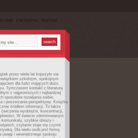
SCRIBE
FACEBOOK
TWITTER
ążek przez wiele lat kojarzyło się
bowiązkiem szkolnym, spokojnym
ajęciem dla ludzi mających dużo
u. Tymczasem kontakt z literaturą
nym z najprostszych i najbardziej
h sposobów rozwijania siebie,
a i poszerzania perspektywy. Książka
ącznie źródłem informacji. To także
 ćwiczenia wyobraźni, koncentracji,
erpliwości. W świecie zdominowanym
e komunikaty, szybkie obrazy i
ośpiech, czytanie staje się czymś
ozrywką. Dla wielu osób jest formą
a uwagi i wewnętrznego spokoju.