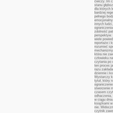
ćwiczy. Im c
stanu głębsz
dla których 
bardziej reg
pełnego bod
emocjonalny.
innych ludzi
ograniczenia
zdolność pat
perspektyw. 
wiele powied
reportaże i k
rozumieć spo
mechanizmy 
która nie za
człowieku na
czytania po 
ten proces j
razu zakłada
dziennie i k
Wystarczy ki
tytuł, który
ograniczenie
stworzenie m
czasem czyt
odhaczenia,
w ciągu dnia
książkami w 
nie. Widoczny
czytnik zaws