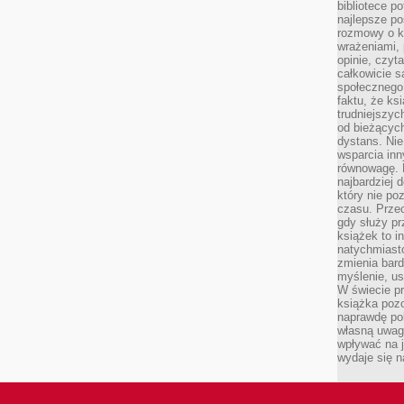
bibliotece p
najlepsze po
rozmowy o k
wrażeniami, 
opinie, czyt
całkowicie s
społecznego 
faktu, że ks
trudniejszy
od bieżących
dystans. Nie
wsparcia in
równowagę. D
najbardziej
który nie p
czasu. Przec
gdy służy pr
książek to i
natychmiasto
zmienia bard
myślenie, usp
W świecie p
książka pozo
naprawdę pob
własną uwag
wpływać na j
wydaje się n