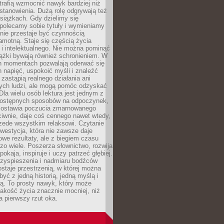
otrafią wzmocnić nawyk bardziej niż
stanowienia. Dużą rolę odgrywają też
siążkach. Gdy dzielimy się
polecamy sobie tytuły i wymieniamy
anie przestaje być czynnością
amotną. Staje się częścią życia
i intelektualnego. Nie można pominąć
iążki bywają również schronieniem. W
ch momentach pozwalają oderwać się
 napięć, uspokoić myśli i znaleźć
 zastąpią realnego działania ani
nych ludzi, ale mogą pomóc odzyskać
la wielu osób lektura jest jednym z
 dostępnych sposobów na odpoczynek,
ozostawia poczucia zmarnowanego
iwnie, daje coś cennego nawet wtedy,
zede wszystkim relaksowi. Czytanie
nwestycja, która nie zawsze daje
we rezultaty, ale z biegiem czasu
zo wiele. Poszerza słownictwo, rozwija
okaja, inspiruje i uczy patrzeć głębiej.
rzyspieszenia i nadmiaru bodźców
staje przestrzenią, w której można
yć z jedną historią, jedną myślą i
ą. To prosty nawyk, który może
akość życia znacznie mocniej, niż
a pierwszy rzut oka.