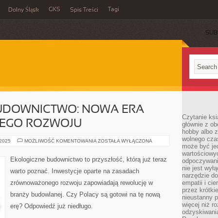
GKS
Tagi
Dolny Śląsk
Spis Treści
SUB
UDOWNICTWO: NOWA ERA
Czytanie ksi
EGO ROZWOJU
głównie z o
hobby albo z
wolnego czas
EKOLOGICZNE
 2025
MOŻLIWOŚĆ KOMENTOWANIA
ZOSTAŁA WYŁĄCZONA
może być jed
BUDOWNICTWO:
NOWA
wartościowyc
ERA
Ekologiczne budownictwo to przyszłość, którą już teraz
odpoczywani
ZRÓWNOWAŻONEGO
ROZWOJU
nie jest wył
warto poznać. Inwestycje oparte na zasadach
narzędzie do
zrównoważonego rozwoju zapowiadają rewolucję w
empatii i ci
przez krótki
branży budowlanej. Czy Polacy są gotowi na tę nową
nieustanny p
więcej niż r
erę? Odpowiedź już niedługo.
odzyskiwani