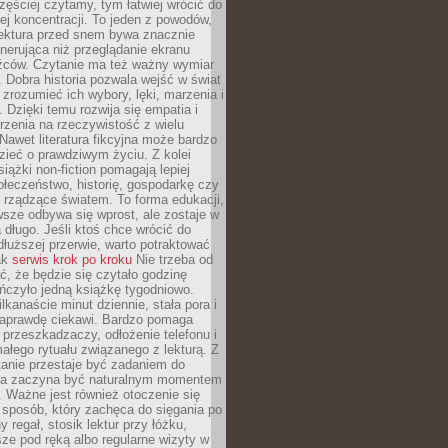
zęściej czytamy, tym łatwiej wrócić do
ej koncentracji. To jeden z powodów,
lektura przed snem bywa znacznie
enerująca niż przeglądanie ekranu
źców. Czytanie ma też ważny wymiar
 Dobra historia pozwala wejść w świat
, zrozumieć ich wybory, lęki, marzenia i
. Dzięki temu rozwija się empatia i
rzenia na rzeczywistość z wielu
Nawet literatura fikcyjna może bardzo
zieć o prawdziwym życiu. Z kolei
siążki non-fiction pomagają lepiej
łeczeństwo, historię, gospodarkę czy
rządzące światem. To forma edukacji,
wsze odbywa się wprost, ale zostaje w
 długo. Jeśli ktoś chce wrócić do
dłuższej przerwie, warto potraktować
ak
serwis krok po kroku
Nie trzeba od
ć, że będzie się czytało godzinę
ończyło jedną książkę tygodniowo.
lkanaście minut dziennie, stała pora i
 naprawdę ciekawi. Bardzo pomaga
 przeszkadzaczy, odłożenie telefonu i
ałego rytuału związanego z lekturą. Z
anie przestaje być zadaniem do
 a zaczyna być naturalnym momentem
. Ważne jest również otoczenie się
sposób, który zachęca do sięgania po
 regał, stosik lektur przy łóżku,
ze pod ręką albo regularne wizyty w