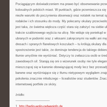
Pociągającym doświadczeniem ma prawo być obserwowanie przec
kolosalnych polskich miast. W punktach, gdzie przemieszcza się 
niezłe warunki do poczynienia obserwacji oraz notatek na temat s
rodaków i ich stosunku do mody. My polecamy okulary przeciwsło
jest taka, że świetna większa część stara się założyć na siebie 
trakcie szablonowego wyjścia na ulicę. Nie widuje się poniekąd w 
ubranych w podomki oraz z włosami zakręconymi na wałki ani 
dresach i spranych flanelowych koszulach – tu królują okulary dla
spostrzeżenie jest takie, że dominuje tendencja do takiego dobier
tłumie umyślnie nie wyróżniać. Dotyczy to zwłaszcza osób w śre
zawodowych sił. Starają się oni o wizerunek osoby nie tyle elegan
mieszczącej się w kanonie obowiązującej mody lecz bez przesady
barwne oraz wyróżniające się z tłumu nietypowym wyglądem znajd
pokolenia znacznie młodszego – licealistów oraz studentów. Znacz
internetowej portfele ze skóry.
źródło:
———————————
1.
http://berlin-wolin-radweginfo.de