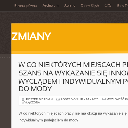
Archiwum
Awans
GKS
Strona główna
Dolny Śląsk
Spis Tr
ZMIANY
W CO NIEKTÓRYCH MIEJSCACH P
SZANS NA WYKAZANIE SIĘ INN
WYGLĄDEM I INDYWIDUALNYM P
DO MODY
POSTED BY ADMIN
POSTED ON LIP - 14 - 2025
MOŻLIWOŚĆ 
WYŁĄCZONA
W co niektórych miejscach pracy nie ma okazji na wykazanie się
indywidualnym podejściem do mody