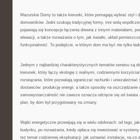
Mazurskie Domy to także kierunki, które pomagają wybrać styl i
domowników. Jedni szukają tradycyjnej formy, inni wolą współcze
pojawiają się koncepcje łączenia drewna z innymi materiałami, p
elewacji, a także rozważania o tym, jak światło, układ pomieszcze
funkcjonalność. To podejście, w którym dom ma być nie tylko ład
Jednym z najbardziej charakterystycznych tematów serwisu są 
kierunek, który łączy ekologię z realnymi, codziennymi korzyści
rozwiązania, które pozwalają ograniczać rachunki i uniezależniać
dostawców: produkcję energii, a także sposoby na oszczędzanie 
samowystarczalność nie zawsze oznacza odcięcie się od świata –
plan, by dom był przygotowany na zmiany.
Wątki energetyczne przewijają się w wielu odsłonach: od tego, ja
budynku, po rozważania, kiedy opłaca się inwestować w systemy
też temat codziennej eksploatacji: jak ustawiać instalacje, na c