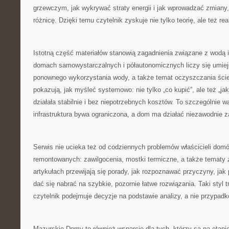
grzewczym, jak wykrywać straty energii i jak wprowadzać zmiany,
różnicę. Dzięki temu czytelnik zyskuje nie tylko teorię, ale też re
Istotną część materiałów stanowią zagadnienia związane z wodą
domach samowystarczalnych i półautonomicznych liczy się umiej
ponownego wykorzystania wody, a także temat oczyszczania śc
pokazują, jak myśleć systemowo: nie tylko „co kupić”, ale też „ja
działała stabilnie i bez niepotrzebnych kosztów. To szczególnie 
infrastruktura bywa ograniczona, a dom ma działać niezawodnie za
Serwis nie ucieka też od codziennych problemów właścicieli dom
remontowanych: zawilgocenia, mostki termiczne, a także tematy
artykułach przewijają się porady, jak rozpoznawać przyczyny, jak p
dać się nabrać na szybkie, pozornie łatwe rozwiązania. Taki styl 
czytelnik podejmuje decyzje na podstawie analizy, a nie przypadk
Mazurskie Domy to również wsparcie dla tych, którzy są na etapie