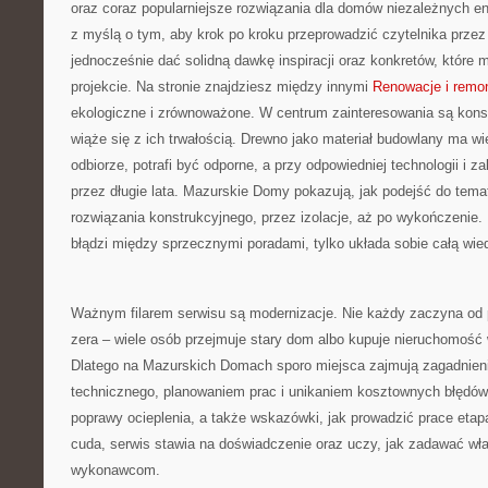
oraz coraz popularniejsze rozwiązania dla domów niezależnych en
z myślą o tym, aby krok po kroku przeprowadzić czytelnika przez 
jednocześnie dać solidną dawkę inspiracji oraz konkretów, któr
projekcie. Na stronie znajdziesz między innymi
Renowacje i remo
ekologiczne i zrównoważone. W centrum zainteresowania są konstr
wiąże się z ich trwałością. Drewno jako materiał budowlany ma wi
odbiorze, potrafi być odporne, a przy odpowiedniej technologii i
przez długie lata. Mazurskie Domy pokazują, jak podejść do tem
rozwiązania konstrukcyjnego, przez izolacje, aż po wykończenie. 
błądzi między sprzecznymi poradami, tylko układa sobie całą wie
Ważnym filarem serwisu są modernizacje. Nie każdy zaczyna od pu
zera – wiele osób przejmuje stary dom albo kupuje nieruchomoś
Dlatego na Mazurskich Domach sporo miejsca zajmują zagadnien
technicznego, planowaniem prac i unikaniem kosztownych błędów.
poprawy ocieplenia, a także wskazówki, jak prowadzić prace eta
cuda, serwis stawia na doświadczenie oraz uczy, jak zadawać wła
wykonawcom.