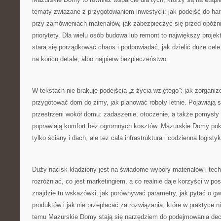
tematy związane z przygotowaniem inwestycji: jak podejść do h
przy zamówieniach materiałów, jak zabezpieczyć się przed opóźni
priorytety. Dla wielu osób budowa lub remont to największy projek
stara się porządkować chaos i podpowiadać, jak dzielić duże cele 
na końcu detale, albo najpierw bezpieczeństwo.
W tekstach nie brakuje podejścia „z życia wziętego”: jak zorgani
przygotować dom do zimy, jak planować roboty letnie. Pojawiają s
przestrzeni wokół domu: zadaszenie, otoczenie, a także pomysły 
poprawiają komfort bez ogromnych kosztów. Mazurskie Domy poka
tylko ściany i dach, ale też cała infrastruktura i codzienna logisty
Duży nacisk kładziony jest na świadome wybory materiałów i tec
rozróżniać, co jest marketingiem, a co realnie daje korzyści w po
znajdzie tu wskazówki, jak porównywać parametry, jak pytać o gw
produktów i jak nie przepłacać za rozwiązania, które w praktyce ni
temu Mazurskie Domy stają się narzędziem do podejmowania decyz