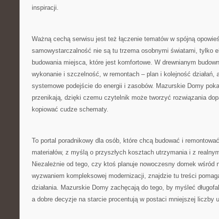
inspiracji.
Ważną cechą serwisu jest też łączenie tematów w spójną opowieś
samowystarczalność nie są tu trzema osobnymi światami, tylko e
budowania miejsca, które jest komfortowe. W drewnianym budowni
wykonanie i szczelność, w remontach – plan i kolejność działań,
systemowe podejście do energii i zasobów. Mazurskie Domy pokazu
przenikają, dzięki czemu czytelnik może tworzyć rozwiązania do
kopiować cudze schematy.
To portal poradnikowy dla osób, które chcą budować i remontowa
materiałów, z myślą o przyszłych kosztach utrzymania i z realny
Niezależnie od tego, czy ktoś planuje nowoczesny domek wśród na
wyzwaniem kompleksowej modernizacji, znajdzie tu treści pomag
działania. Mazurskie Domy zachęcają do tego, by myśleć długofa
a dobre decyzje na starcie procentują w postaci mniejszej liczby 