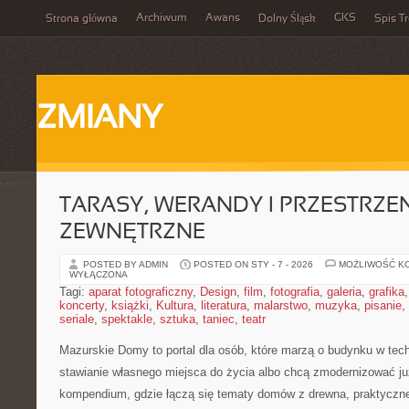
Archiwum
Awans
GKS
Strona główna
Dolny Śląsk
Spis Tr
ZMIANY
TARASY, WERANDY I PRZESTRZEN
ZEWNĘTRZNE
POSTED BY ADMIN
POSTED ON STY - 7 - 2026
MOŻLIWOŚĆ K
WYŁĄCZONA
Tagi:
aparat fotograficzny
,
Design
,
film
,
fotografia
,
galeria
,
grafika
koncerty
,
książki
,
Kultura
,
literatura
,
malarstwo
,
muzyka
,
pisanie
,
seriale
,
spektakle
,
sztuka
,
taniec
,
teatr
Mazurskie Domy to portal dla osób, które marzą o budynku w techn
stawianie własnego miejsca do życia albo chcą zmodernizować już
kompendium, gdzie łączą się tematy domów z drewna, praktyczn