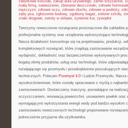
zabytkowe kościoły
,
zakup auta używanego
,
zamki krzyżackie
,
z
małą firmą
,
zawieszenie
,
zbieranie deszczówki
,
zdrowie hormonal
mężczyzn
,
zdrowie oczu
,
zdrowie słuchu
,
zdrowie w podróży
,
zdr
zęby psa
,
zgłoszenie budowy
,
zgubiony bagaż
,
zielone szkoły
,
zi
znaki drogowe
,
zwroty w sklepie
,
żywienie kur
,
żywopłot
Tworzymy nowoczesne rozwiązania przeznaczone dla zakładów pr
profesjonalne systemy oraz urządzenia wykorzystujące technolog
Nasza działalność koncentruje się na projektowaniu, produkcji, w
kompleksowych rozwiązań, które znajdują zastosowanie wszędzie 
wydajność, dokładność oraz bezpieczeństwo wykonywanych proce
bogatą ofertę produktów, usług oraz technologii, które odpowiada
rozwijającego się przemysłu i przedsiębiorstw poszukujących ni
technicznych. Polecam
Przemysł 4.0
i Ludzie Przemysłu. Nasza o
wysokociśnieniowe, które zostały opracowane z myślą o najbard
zastosowaniach. Dostarczamy maszyny, pozwalające na realizac
oczyszczaniem, renowacją powierzchni, usuwaniem powłok oraz 
wymagającymi wykorzystania energii wody pod bardzo wysokim ci
zastosowaniu nowoczesnych technologii proponowane rozwiązani
jednocześnie przyjazne dla użytkownika.