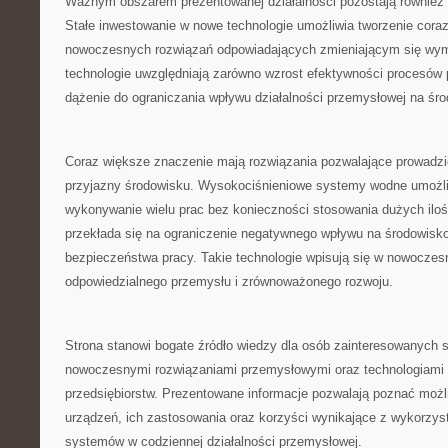
Ważnym obszarem prezentowanej działalności pozostają również
Stałe inwestowanie w nowe technologie umożliwia tworzenie coraz
nowoczesnych rozwiązań odpowiadających zmieniającym się wy
technologie uwzględniają zarówno wzrost efektywności procesów 
dążenie do ograniczania wpływu działalności przemysłowej na śr
Coraz większe znaczenie mają rozwiązania pozwalające prowadzi
przyjazny środowisku. Wysokociśnieniowe systemy wodne umożli
wykonywanie wielu prac bez konieczności stosowania dużych ilo
przekłada się na ograniczenie negatywnego wpływu na środowisk
bezpieczeństwa pracy. Takie technologie wpisują się w nowoczes
odpowiedzialnego przemysłu i zrównoważonego rozwoju.
Strona stanowi bogate źródło wiedzy dla osób zainteresowanych 
nowoczesnymi rozwiązaniami przemysłowymi oraz technologiami 
przedsiębiorstw. Prezentowane informacje pozwalają poznać moż
urządzeń, ich zastosowania oraz korzyści wynikające z wykorzys
systemów w codziennej działalności przemysłowej.