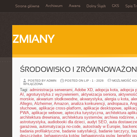
Archiwum
Awans
GKS
Strona główna
Dolny Śląsk
Spis Tr
ZMIANY
ŚRODOWISKO I ZRÓWNOWAŻON
POSTED BY ADMIN
POSTED ON LIP - 1 - 2026
MOŻLIWOŚĆ K
WYŁĄCZONA
Tagi:
administracja serwerami
,
Adobe XD
,
adopcja kota
,
adopcja 
AI
,
agroturystyka z wyżywieniem
,
aktywizacja seniora
,
aktywność
morskie
,
akwarium słodkowodne
,
akwarystyka
,
alergia u kota
,
ale
Allegro
,
Alzheimer
,
Amazon
,
analiza konkurencji
,
andropauza
,
Ang
słuchowe
,
aplikacje cross-platform
,
aplikacje desktopowe
,
aplikac
PWA
,
aplikacje webowe
,
apteczka turystyczna
,
architektura aplika
architektura drewniana
,
architektura systemów
,
archiwa rodzinne
,
astroturystyka
,
audiobooki dla dzieci
,
audyt SEO
,
auta dostawcze
garażowa
,
automatyzacja no-code
,
autostrady w Europie
,
backen
badania profilaktyczne
,
badanie satysfakcji
,
badanie tarczycy
,
ba
deszczówkę
,
behawiorysta kotów
,
behawiorysta psów
,
benefity p