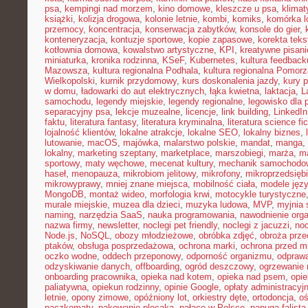
psa
,
kempingi nad morzem
,
kino domowe
,
kleszcze u psa
,
klima
książki
,
kolizja drogowa
,
kolonie letnie
,
kombi
,
komiks
,
komórka l
przemocy
,
koncentracja
,
konserwacja zabytków
,
konsole do gier
,
konteneryzacja
,
kontuzje sportowe
,
kopie zapasowe
,
korekta teks
kotłownia domowa
,
kowalstwo artystyczne
,
KPI
,
kreatywne pisani
miniaturka
,
kronika rodzinna
,
KSeF
,
Kubernetes
,
kultura feedback
Mazowsza
,
kultura regionalna Podhala
,
kultura regionalna Pomorz
Wielkopolski
,
kurnik przydomowy
,
kurs doskonalenia jazdy
,
kury 
w domu
,
ładowarki do aut elektrycznych
,
łąka kwietna
,
laktacja
,
L
samochodu
,
legendy miejskie
,
legendy regionalne
,
legowisko dla 
separacyjny psa
,
lekcje muzealne
,
licencje
,
link building
,
LinkedIn
faktu
,
literatura fantasy
,
literatura kryminalna
,
literatura science fic
lojalność klientów
,
lokalne atrakcje
,
lokalne SEO
,
lokalny biznes
,
lutowanie
,
macOS
,
majówka
,
malarstwo polskie
,
mandat
,
manga
,
lokalny
,
marketing szeptany
,
marketplace
,
marszobiegi
,
marża
,
ma
sportowy
,
maty węchowe
,
mecenat kultury
,
mechanik samochodo
haseł
,
menopauza
,
mikrobiom jelitowy
,
mikrofony
,
mikroprzedsięb
mikrowyprawy
,
mniej znane miejsca
,
mobilność ciała
,
modele jęz
MongoDB
,
montaż wideo
,
morfologia krwi
,
motocykle turystyczne
murale miejskie
,
muzea dla dzieci
,
muzyka ludowa
,
MVP
,
myjnia
naming
,
narzędzia SaaS
,
nauka programowania
,
nawodnienie org
nazwa firmy
,
newsletter
,
noclegi pet friendly
,
noclegi z jacuzzi
,
noc
Node.js
,
NoSQL
,
obozy młodzieżowe
,
obróbka zdjęć
,
obroża prz
ptaków
,
obsługa posprzedażowa
,
ochrona marki
,
ochrona przed 
oczko wodne
,
oddech przeponowy
,
odporność organizmu
,
odprawa
odzyskiwanie danych
,
offboarding
,
ogród deszczowy
,
ogrzewanie 
onboarding pracownika
,
opieka nad kotem
,
opieka nad psem
,
opi
paliatywna
,
opiekun rodzinny
,
opinie Google
,
opłaty administracyj
letnie
,
opony zimowe
,
opóźniony lot
,
orkiestry dęte
,
ortodoncja
,
oś
paczkomaty
,
pakowanie plecaka
,
pałace w Polsce
,
papuga falista