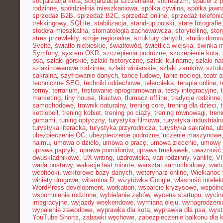
socjalizacja kota
,
socjalizacja szczeniaka
,
socrealizm
,
spacer z 
rodzinne
,
spółdzielnia mieszkaniowa
,
spółka cywilna
,
spółka jawn
sprzedaż B2B
,
sprzedaż B2C
,
sprzedaż online
,
sprzedaż telefoni
trekkingowy
,
SQLite
,
stabilizacja
,
stand-up polski
,
stare fotografie
stodoła mieszkalna
,
stomatologia zachowawcza
,
storytelling
,
stor
stres przewlekły
,
stroje regionalne
,
struktury danych
,
studio domo
Svelte
,
światło niebieskie
,
światłowód
,
świetlica wiejska
,
świnka 
Symfony
,
system OKR
,
szczepienia podróżne
,
szczepienie kota
,
psa
,
szlaki górskie
,
szlaki historyczne
,
szlaki kulinarne
,
szlaki n
szlaki rowerowe rodzinne
,
szlaki winiarskie
,
szlaki zamków
,
sztuk
sakralna
,
szyfrowanie danych
,
tańce ludowe
,
tanie noclegi
,
teatr 
techniczne SEO
,
techniki oddechowe
,
teleopieka
,
terapia online
,
t
termy
,
terrarium
,
testowanie oprogramowania
,
testy integracyjne
,
marketing
,
tiny house
,
tkactwo
,
tłumacz offline
,
tradycje rodzinne
samochodowe
,
trawnik naturalny
,
trening core
,
trening dla dzieci
,
kettlebell
,
trening kobiet
,
trening po ciąży
,
trening równowagi
,
tren
gumami
,
tuning optyczny
,
turystyka filmowa
,
turystyka industrialn
turystyka literacka
,
turystyka przyrodnicza
,
turystyka sakralna
,
ub
ubezpieczenie OC
,
ubezpieczenie podróżne
,
uczenie maszynowe
najmu
,
umowa o dzieło
,
umowa o pracę
,
umowa zlecenie
,
umowy
uprawa papryki
,
uprawa pomidorów
,
uprawa truskawek
,
uważność
dwuskładnikowe
,
UX writing
,
uzdrowiska
,
van rodzinny
,
vanlife
,
V
wada postawy
,
wakacje last minute
,
warsztat samochodowy
,
wart
webhooki
,
wektorowe bazy danych
,
weterynarz online
,
Wielkanoc 
winiety drogowe
,
witamina D
,
wizytówka Google
,
własność intelek
WordPress development
,
workation
,
wsparcie kryzysowe
,
wspóln
wspomnienia rodzinne
,
wybielanie zębów
,
wycena startupu
,
wycin
integracyjne
,
wyjazdy weekendowe
,
wymiana oleju
,
wynagrodzeni
wypalenie zawodowe
,
wyprawka dla kota
,
wyprawka dla psa
,
wyst
YouTube Shorts
,
zabawki węchowe
,
zabezpieczenie balkonu dla 