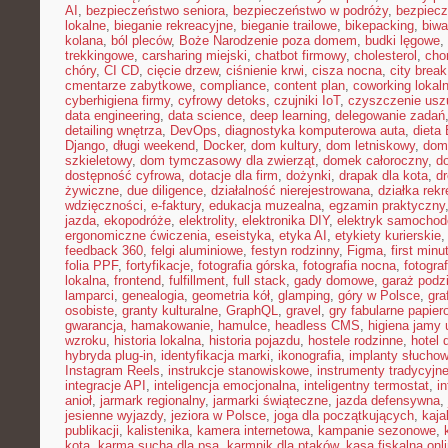
AI
,
bezpieczeństwo seniora
,
bezpieczeństwo w podróży
,
bezpiecz
lokalne
,
bieganie rekreacyjne
,
bieganie trailowe
,
bikepacking
,
biw
kolana
,
ból pleców
,
Boże Narodzenie poza domem
,
budki lęgowe
,
trekkingowe
,
carsharing miejski
,
chatbot firmowy
,
cholesterol
,
cho
chóry
,
CI CD
,
cięcie drzew
,
ciśnienie krwi
,
cisza nocna
,
city brea
cmentarze zabytkowe
,
compliance
,
content plan
,
coworking lokal
cyberhigiena firmy
,
cyfrowy detoks
,
czujniki IoT
,
czyszczenie usz
data engineering
,
data science
,
deep learning
,
delegowanie zadań
detailing wnętrza
,
DevOps
,
diagnostyka komputerowa auta
,
dieta
Django
,
długi weekend
,
Docker
,
dom kultury
,
dom letniskowy
,
dom
szkieletowy
,
dom tymczasowy dla zwierząt
,
domek całoroczny
,
d
dostępność cyfrowa
,
dotacje dla firm
,
dożynki
,
drapak dla kota
,
d
żywiczne
,
due diligence
,
działalność nierejestrowana
,
działka rek
wdzięczności
,
e-faktury
,
edukacja muzealna
,
egzamin praktyczny
jazda
,
ekopodróże
,
elektrolity
,
elektronika DIY
,
elektryk samocho
ergonomiczne ćwiczenia
,
eseistyka
,
etyka AI
,
etykiety kurierskie
feedback 360
,
felgi aluminiowe
,
festyn rodzinny
,
Figma
,
first minu
folia PPF
,
fortyfikacje
,
fotografia górska
,
fotografia nocna
,
fotogra
lokalna
,
frontend
,
fulfillment
,
full stack
,
gady domowe
,
garaż podz
lamparci
,
genealogia
,
geometria kół
,
glamping
,
góry w Polsce
,
gra
osobiste
,
granty kulturalne
,
GraphQL
,
gravel
,
gry fabularne papie
gwarancja
,
hamakowanie
,
hamulce
,
headless CMS
,
higiena jamy 
wzroku
,
historia lokalna
,
historia pojazdu
,
hostele rodzinne
,
hotel 
hybryda plug-in
,
identyfikacja marki
,
ikonografia
,
implanty słucho
Instagram Reels
,
instrukcje stanowiskowe
,
instrumenty tradycyjn
integracje API
,
inteligencja emocjonalna
,
inteligentny termostat
,
in
anioł
,
jarmark regionalny
,
jarmarki świąteczne
,
jazda defensywna
,
jesienne wyjazdy
,
jeziora w Polsce
,
joga dla początkujących
,
kaj
publikacji
,
kalistenika
,
kamera internetowa
,
kampanie sezonowe
,
kota
,
karma sucha dla psa
,
karmnik dla ptaków
,
kasa fiskalna onl