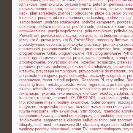
lotniskowe
,
permakultura
,
persona klienta
,
petsitter
,
pewność sieb
pierwsza pomoc dla kota
,
pierwsza pomoc dla psa
,
pierwsza pom
deck
,
plan sprzedaży
,
płatności odroczone
,
plaże dla psów
,
płynn
lecznicze
,
podatek od nieruchomości
,
podcasting
,
podróż pociąg
samochodem
,
podróże edukacyjne
,
podróże kamperem
,
podróże 
sezonem
,
podróże senioralne
,
podróże solo
,
podróże z kotem
,
po
odpowiedzialne
,
poezja współczesna
,
pola namiotowe
,
polityka p
PowerShell
,
powłoka ceramiczna
,
pozwolenie na budowę
,
prawa p
jazdy kat A
,
prawo jazdy kat B
,
PrestaShop
,
procedury firmowe
,
p
produktywność osobista
,
profilaktyka próchnicy
,
profilaktyka serc
rentowności
,
programowanie C sharp
,
programowanie Java
,
progr
programowanie Kotlin
,
programowanie PHP
,
programowanie Pytho
projekt ogrodu przydomowego
,
projektowanie interakcji
,
prompt en
prototypowanie
,
prywatność online
,
przegląd techniczny
,
przepisy
promowe
,
przerwy ruchowe
,
przestrzeń dla młodzieży
,
przewodnik
krzewów
,
przyczepa kempingowa
,
przygotowanie do maratonu
,
pr
przysmaki treningowe
,
psychodietetyka
,
pszczoły w ogrodzie
,
pun
ransomware
,
raport historii pojazdu
,
Raspberry Pi
,
raty online
,
Rea
recykling treści
,
redakcja tekstu
,
Redis
,
regeneracja po treningu
,
r
sklepu
,
rehabilitacja ortopedyczna
,
rehabilitacja po urazie
,
rejsy r
reklamacje
,
rękojmia
,
rekomendacje klientów
,
rekrutacja zdalna
,
r
kamienic
,
reportaż
,
research UX
,
REST API
,
rewitalizacja rynku
,
trip
,
rolowanie mięśni
,
rośliny akwariowe
,
router domowy
,
rozciąga
statyczne
,
rozgrzewka biegowa
,
rozrząd
,
rozszerzona rzeczywist
rutyna wieczorna
,
ryby akwariowe
,
rytm dobowy
,
rzemiosło artyst
samochód używany
,
samochód zastępczy
,
samochody miejskie
,
ściółkowanie
,
segmentacja klientów
,
self-publishing
,
sen sportowc
Shopify
,
sieć mesh
,
skanowanie 3D
,
skanseny regionalne
,
skład k
węglowy podróży
,
slow travel
,
smart TV
,
smycz treningowa
,
snyce