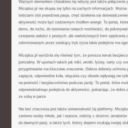
Ważnym elementem charakteru tej witryny jest także połączenie p
Micoplus.pl nie skupia się tylko na suchych informacjach. Można
treściami stoi prawdziwa pasja, chęć dzielenia się doświadczeni
aktywność może być codziennym źródłem energii. To portal, któr
domu, do ruchu, do testowania nowych możliwości, do pokonywan
czerpania radości z prostych, ale wartościowych form spędzania 
zdominowanym przez siedzący tryb życia takie podejście ma ogr
Micoplus.pl wyróżnia się również tym, że porusza temat bezpiecz
potrzebny. W sportach takich jak rolki, wrotki, łyżwy, narty czy 
przygotowanie ma kluczowe znaczenie. Dobrze dobrany ochrona g
zapięcia, odpowiednie koła, wiązania czy obuwie wpływają nie tyl
na pewność i bezpieczeństwo podczas jazdy. To portal, która m
odpowiedzialnego podejścia do aktywności, pokazując, że dobra 
ze sobą w parze.
Nie bez znaczenia jest także uniwersalność tej platformy. Micopl
zarówno osoby młode, jak i starsze, rodziny z dziećmi, amatorów 
do dawnych pasji, a także tych, którzy dopiero szukają swojej ulub