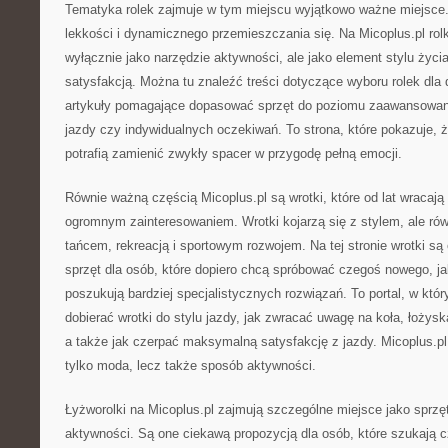
Tematyka rolek zajmuje w tym miejscu wyjątkowo ważne miejsce. 
lekkości i dynamicznego przemieszczania się. Na Micoplus.pl rolk
wyłącznie jako narzędzie aktywności, ale jako element stylu życia
satysfakcją. Można tu znaleźć treści dotyczące wyboru rolek dla d
artykuły pomagające dopasować sprzęt do poziomu zaawansowani
jazdy czy indywidualnych oczekiwań. To strona, które pokazuje, ż
potrafią zamienić zwykły spacer w przygodę pełną emocji.
Równie ważną częścią Micoplus.pl są wrotki, które od lat wracają 
ogromnym zainteresowaniem. Wrotki kojarzą się z stylem, ale ró
tańcem, rekreacją i sportowym rozwojem. Na tej stronie wrotki s
sprzęt dla osób, które dopiero chcą spróbować czegoś nowego, jak
poszukują bardziej specjalistycznych rozwiązań. To portal, w któ
dobierać wrotki do stylu jazdy, jak zwracać uwagę na koła, łożyska,
a także jak czerpać maksymalną satysfakcję z jazdy. Micoplus.pl 
tylko moda, lecz także sposób aktywności.
Łyżworolki na Micoplus.pl zajmują szczególne miejsce jako sprzę
aktywności. Są one ciekawą propozycją dla osób, które szukają