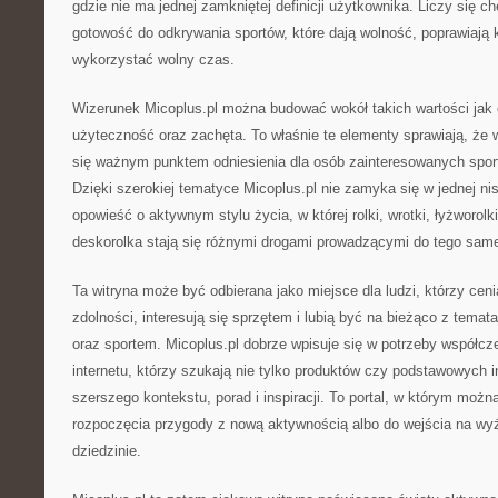
gdzie nie ma jednej zamkniętej definicji użytkownika. Liczy się ch
gotowość do odkrywania sportów, które dają wolność, poprawiają k
wykorzystać wolny czas.
Wizerunek Micoplus.pl można budować wokół takich wartości jak 
użyteczność oraz zachęta. To właśnie te elementy sprawiają, że w
się ważnym punktem odniesienia dla osób zainteresowanych spor
Dzięki szerokiej tematyce Micoplus.pl nie zamyka się w jednej ni
opowieść o aktywnym stylu życia, w której rolki, wrotki, łyżworolki
deskorolka stają się różnymi drogami prowadzącymi do tego same
Ta witryna może być odbierana jako miejsce dla ludzi, którzy ceni
zdolności, interesują się sprzętem i lubią być na bieżąco z tema
oraz sportem. Micoplus.pl dobrze wpisuje się w potrzeby współc
internetu, którzy szukają nie tylko produktów czy podstawowych in
szerszego kontekstu, porad i inspiracji. To portal, w którym moż
rozpoczęcia przygody z nową aktywnością albo do wejścia na wy
dziedzinie.