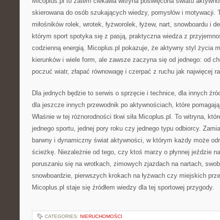
Micoplus.pl to zatem ciekawa witryna poświęcona światu aktywnoś
skierowana do osób szukających wiedzy, pomysłów i motywacji. To
miłośników rolek, wrotek, łyżworolek, łyżew, nart, snowboardu i de
którym sport spotyka się z pasją, praktyczna wiedza z przyjemnoś
codzienną energią. Micoplus.pl pokazuje, że aktywny styl życia m
kierunków i wiele form, ale zawsze zaczyna się od jednego: od ch
poczuć wiatr, złapać równowagę i czerpać z ruchu jak najwięcej ra
Dla jednych będzie to serwis o sprzęcie i technice, dla innych ź
dla jeszcze innych przewodnik po aktywnościach, które pomagają 
Właśnie w tej różnorodności tkwi siła Micoplus.pl. To witryna, któr
jednego sportu, jednej pory roku czy jednego typu odbiorcy. Zamia
barwny i dynamiczny świat aktywności, w którym każdy może od
ścieżkę. Niezależnie od tego, czy ktoś marzy o płynnej jeździe n
poruszaniu się na wrotkach, zimowych zjazdach na nartach, swo
snowboardzie, pierwszych krokach na łyżwach czy miejskich prze
Micoplus.pl staje się źródłem wiedzy dla tej sportowej przygody.
CATEGORIES:
NIERUCHOMOŚCI