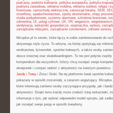
podcasty
,
podróże kulinarne
,
polityka europejska
,
polityka krajowa
praktyka zawodowa
,
reklama mobilna
,
reklama outdoor
,
religia i k
finansowe
,
samochody elektryczne
,
samorząd lokalny
,
SEM
,
SE
smartfony
,
spadochroniarstwo
,
sporty ekstremalne
,
stopy procent
studia podyplomowe
,
systemy alarmowe
,
szkolenia branżowe
,
tur
zdrowotna
,
UI
,
usługi cyfrowe
,
UX
,
VR
,
weganizm
,
wegetarianizm
windykacja
,
wskaźniki gospodarcze
,
wspinaczka
,
wybory
,
zarząd
zarządzanie relacjami
,
zarządzanie szkoleniami
,
zdrowie seniora
,
Micoplus.pl to serwis, które łączy w sobie zainteresowanie do ru
aktywnego stylu życia. To witryna, na której spotykają się miłośni
wrotkarstwa, łyżworolek, sportów lodowych, a także osoby zainte
desce śnieżnej oraz skateboardingiem. To nie jest jedynie zwykły 
kompendium dla wszystkich, którzy chcą rozwijać swoje kompet
ekwipunek i czerpać radość z aktywności na świeżym powietrzu.
Jazdy i Trasy
i Zima i Stoki. Na tej platformie świat sportów koł
pokazany w sposób zrozumiały, a zarazem angażujący. Micoplus.p
które interesują zarówno osoby zaczynające przygodę, jak i bardz
aktywności. Dzięki temu każdy może znaleźć tutaj wskazówki, ins
informacje o tym, jak wybrać odpowiedni model sprzętu, jak zadba
jak rozwijać swoje pasję w sposób świadomy.