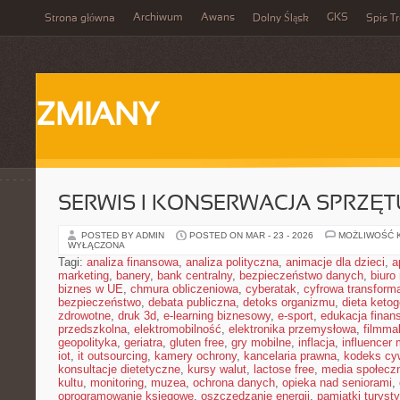
Archiwum
Awans
GKS
Strona główna
Dolny Śląsk
Spis Tr
ZMIANY
SERWIS I KONSERWACJA SPRZĘT
POSTED BY ADMIN
POSTED ON MAR - 23 - 2026
MOŻLIWOŚĆ 
WYŁĄCZONA
Tagi:
analiza finansowa
,
analiza polityczna
,
animacje dla dzieci
,
a
marketing
,
banery
,
bank centralny
,
bezpieczeństwo danych
,
biuro
biznes w UE
,
chmura obliczeniowa
,
cyberatak
,
cyfrowa transform
bezpieczeństwo
,
debata publiczna
,
detoks organizmu
,
dieta keto
zdrowotne
,
druk 3d
,
e-learning biznesowy
,
e-sport
,
edukacja finan
przedszkolna
,
elektromobilność
,
elektronika przemysłowa
,
filmma
geopolityka
,
geriatra
,
gluten free
,
gry mobilne
,
inflacja
,
influencer 
iot
,
it outsourcing
,
kamery ochrony
,
kancelaria prawna
,
kodeks cyw
konsultacje dietetyczne
,
kursy walut
,
lactose free
,
media społeczn
kultu
,
monitoring
,
muzea
,
ochrona danych
,
opieka nad seniorami
,
oprogramowanie księgowe
,
oszczędzanie energii
,
pamiątki turyst