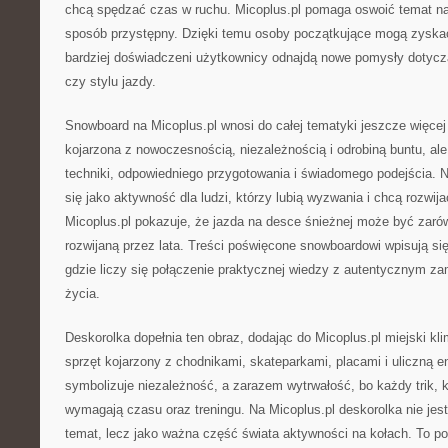
chcą spędzać czas w ruchu. Micoplus.pl pomaga oswoić temat na
sposób przystępny. Dzięki temu osoby początkujące mogą zyska
bardziej doświadczeni użytkownicy odnajdą nowe pomysły dotycz
czy stylu jazdy.
Snowboard na Micoplus.pl wnosi do całej tematyki jeszcze więcej 
kojarzona z nowoczesnością, niezależnością i odrobiną buntu, a
techniki, odpowiedniego przygotowania i świadomego podejścia. Na
się jako aktywność dla ludzi, którzy lubią wyzwania i chcą rozwij
Micoplus.pl pokazuje, że jazda na desce śnieżnej może być zarówn
rozwijaną przez lata. Treści poświęcone snowboardowi wpisują się
gdzie liczy się połączenie praktycznej wiedzy z autentycznym z
życia.
Deskorolka dopełnia ten obraz, dodając do Micoplus.pl miejski kli
sprzęt kojarzony z chodnikami, skateparkami, placami i uliczną e
symbolizuje niezależność, a zarazem wytrwałość, bo każdy trik, 
wymagają czasu oraz treningu. Na Micoplus.pl deskorolka nie jes
temat, lecz jako ważna część świata aktywności na kołach. To po