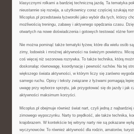
klasycznymi rolkami a bardziej techniczną jazdą. Ta tematyka pok
nieustannie się rozwija, a użytkownicy coraz częściej szukają r
Micoplus.pl przedstawia łyżworolki jako wybór dla tych, którzy c
możliwością treningu, zabawy i aktywnego spędzania czasu. Dzięki
otwartych na nowe doświadczenia i gotowych testować różne form
Nie można pominąć także tematyki łyżew, które dla wielu osób 
zimy, lodowisk i mroźnej aktywności na świeżym powietrzu. Micop
coś więcej niż sezonowa rozrywka. To także technika, którą możn
doskonaląc równowagę, koordynację i pewność ruchów. Na tej stro
większego świata aktywności, w którym liczy się zarówno wygoda
samego ruchu. Opisy i teksty związane z łyżwami pomagają lepie
uwagę przy wyborze sprzętu, jak przygotować się do jazdy i jak 
aktywności maksimum korzyści.
Micoplus.pl obejmuje również świat nart, czyli jedną z najbardzie
zimowego wypoczynku. Narty to prędkość, ale także technika, kon
krajobrazem. W kontekście tej witryny narty nie są pokazane wyłą
wyczynowców. To również aktywność dla rodzin, amatorów, turystó