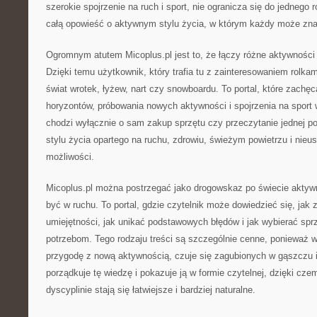
szerokie spojrzenie na ruch i sport, nie ogranicza się do jednego 
całą opowieść o aktywnym stylu życia, w którym każdy może znal
Ogromnym atutem Micoplus.pl jest to, że łączy różne aktywności 
Dzięki temu użytkownik, który trafia tu z zainteresowaniem rolka
świat wrotek, łyżew, nart czy snowboardu. To portal, które zachę
horyzontów, próbowania nowych aktywności i spojrzenia na sport
chodzi wyłącznie o sam zakup sprzętu czy przeczytanie jednej p
stylu życia opartego na ruchu, zdrowiu, świeżym powietrzu i nie
możliwości.
Micoplus.pl można postrzegać jako drogowskaz po świecie aktywno
być w ruchu. To portal, gdzie czytelnik może dowiedzieć się, jak 
umiejętności, jak unikać podstawowych błędów i jak wybierać sp
potrzebom. Tego rodzaju treści są szczególnie cenne, ponieważ w
przygodę z nową aktywnością, czuje się zagubionych w gąszczu i
porządkuje tę wiedzę i pokazuje ją w formie czytelnej, dzięki cze
dyscyplinie stają się łatwiejsze i bardziej naturalne.