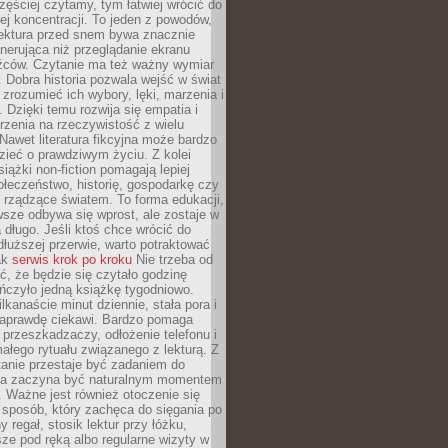
zęściej czytamy, tym łatwiej wrócić do
ej koncentracji. To jeden z powodów,
lektura przed snem bywa znacznie
enerująca niż przeglądanie ekranu
źców. Czytanie ma też ważny wymiar
 Dobra historia pozwala wejść w świat
, zrozumieć ich wybory, lęki, marzenia i
. Dzięki temu rozwija się empatia i
rzenia na rzeczywistość z wielu
Nawet literatura fikcyjna może bardzo
zieć o prawdziwym życiu. Z kolei
siążki non-fiction pomagają lepiej
łeczeństwo, historię, gospodarkę czy
rządzące światem. To forma edukacji,
wsze odbywa się wprost, ale zostaje w
 długo. Jeśli ktoś chce wrócić do
dłuższej przerwie, warto potraktować
ak
serwis krok po kroku
Nie trzeba od
ć, że będzie się czytało godzinę
ończyło jedną książkę tygodniowo.
lkanaście minut dziennie, stała pora i
 naprawdę ciekawi. Bardzo pomaga
 przeszkadzaczy, odłożenie telefonu i
ałego rytuału związanego z lekturą. Z
anie przestaje być zadaniem do
 a zaczyna być naturalnym momentem
. Ważne jest również otoczenie się
sposób, który zachęca do sięgania po
 regał, stosik lektur przy łóżku,
ze pod ręką albo regularne wizyty w