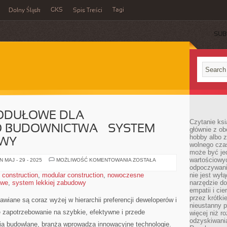
GKS
Tagi
Dolny Śląsk
Spis Treści
SUB
ODUŁOWE DLA
Czytanie ksi
BUDOWNICTWA – SYSTEM
głównie z o
hobby albo z
OWY
wolnego czas
może być jed
wartościowyc
ROZWIĄZANIE
 MAJ - 29 - 2025
MOŻLIWOŚĆ KOMENTOWANIA
ZOSTAŁA
MODUŁOWE
odpoczywani
DLA
t construction
,
modular construction
,
nowoczesne
nie jest wył
NOWOCZESNEGO
owe
,
system lekkiej zabudowy
BUDOWNICTWA
narzędzie do
–
empatii i ci
SYSTEM
przez krótki
LEKKIEJ
iane są coraz wyżej w hierarchii preferencji deweloperów i
ZABUDOWY
nieustanny p
 zapotrzebowanie⁢ na szybkie, efektywne i przede
więcej niż r
odzyskiwani
 budowlane, ​branża wprowadza innowacyjne technologie.