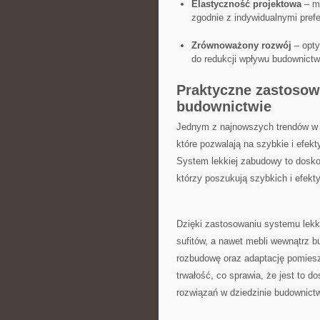
Elastyczność ⁣projektowa
– m
zgodnie‌ z indywidualnymi pref
Zrównoważony rozwój
– opty
do redukcji wpływu budownictw
Praktyczne zastoso
budownictwie
Jednym z najnowszych trendów w b
które pozwalają⁤ na‌ szybkie i efe
System lekkiej zabudowy to doskon
którzy poszukują szybkich i efek
Dzięki zastosowaniu systemu lekk
sufitów, a nawet mebli​ wewnątrz 
rozbudowę oraz adaptację pomiesz
trwałość, co sprawia, że jest ‍to 
‍rozwiązań w dziedzinie budownict