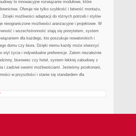
udowy to​ innowacyjne rozwiązanie modułowe, które
ownictwa. Oferuje nie ​tylko szybkość i łatwość montażu,
 Dzięki możliwości⁤ adaptacji do‌ różnych potrzeb i stylów
aje nieograniczone możliwości aranżacyjne i projektowe. W
tywność i wszechstronność stają się priorytetem, system
ozwiązaniem dla każdego, kto poszukuje nowatorskich i
jego domu czy biura. Dzięki niemu każdy może stworzyć
o styl życia i indywidualne preferencje.⁢ Zatem niezależnie
odzinny, biurowiec​ czy hotel, system lekkiej zabudowy z
a⁤ i zadziwi swoimi możliwościami. Jesteśmy przekonani,
ności w ​przyszłości i stanie się standardem dla
Y