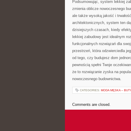
Podsumowując, system lekkiej zab
zmienia ⁤oblicze nowoczesnego bud
ale także wysoką jakość i trwałość.
‌architektonicznych, system ten d
dzisiejszych czasach,⁤ kiedy efek
lekkiej zabudowy ⁢jest idealnym r
funkcjonalnych rozwiązań dla swo
przestrzeń, która odzwierciedla jeg
od tego, ⁢czy budujesz dom ⁣jednor
pewnością spełni Twoje oczekiwani
że to rozwiązanie zyska na popular
nowoczesnego budownictwa.
CATEGORIES:
MODA MĘSKA – BUT
Comments are closed.