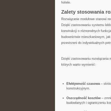
hotele.
Zalety stosowania r
Rozwiązanie modułowe stanowi re
Dzięki zastosowaniu systemu lekki
konstrukcji o różnorodnych funkcj
budownictwie​ mieszkaniowym, jak
przestrzeni do indywidualnych pot
Dzięki​ zastosowaniu rozwiązania
których warto wymienić:
Efektywność czasowa
– skró
konstrukcyjnym.
Oszczędność kosztów
–⁤ zmn
budowlanych i ograniczeniu k