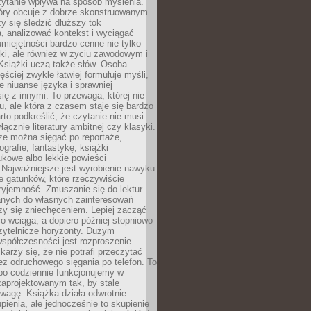
zytanie wpływa na sposób myślenia.
tóry obcuje z dobrze skonstruowanym
y się śledzić dłuższy tok
, analizować kontekst i wyciągać
umiejętności bardzo cenne nie tylko
ki, ale również w życiu zawodowym i
Książki uczą także słów. Osoba
ęściej zwykle łatwiej formułuje myśli,
ie niuanse języka i sprawniej
ię z innymi. To przewaga, której nie
u, ale która z czasem staje się bardzo
to podkreślić, że czytanie nie musi
ącznie literatury ambitnej czy klasyki.
ze można sięgać po reportaże,
ografie, fantastykę, książki
kowe albo lekkie powieści
 Najważniejsze jest wyrobienie nawyku
ie gatunków, które rzeczywiście
zyjemność. Zmuszanie się do lektur
nych do własnych zainteresowań
zy się zniechęceniem. Lepiej zacząć
o wciąga, a dopiero później stopniowo
zytelnicze horyzonty. Dużym
spółczesności jest rozproszenie.
karży się, że nie potrafi przeczytać
bez odruchowego sięgania po telefon. To
bo codziennie funkcjonujemy w
aprojektowanym tak, by stale
wagę. Książka działa odwrotnie.
enia, ale jednocześnie to skupienie