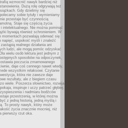
otrafią wzmocnić nawyk bardziej niż
stanowienia. Dużą rolę odgrywają też
siążkach. Gdy dzielimy się
polecamy sobie tytuły i wymieniamy
anie przestaje być czynnością
amotną. Staje się częścią życia
i intelektualnego. Nie można pominąć
iążki bywają również schronieniem. W
ch momentach pozwalają oderwać się
 napięć, uspokoić myśli i znaleźć
 zastąpią realnego działania ani
nych ludzi, ale mogą pomóc odzyskać
la wielu osób lektura jest jednym z
 dostępnych sposobów na odpoczynek,
ozostawia poczucia zmarnowanego
iwnie, daje coś cennego nawet wtedy,
zede wszystkim relaksowi. Czytanie
nwestycja, która nie zawsze daje
we rezultaty, ale z biegiem czasu
zo wiele. Poszerza słownictwo, rozwija
okaja, inspiruje i uczy patrzeć głębiej.
rzyspieszenia i nadmiaru bodźców
staje przestrzenią, w której można
yć z jedną historią, jedną myślą i
ą. To prosty nawyk, który może
akość życia znacznie mocniej, niż
a pierwszy rzut oka.