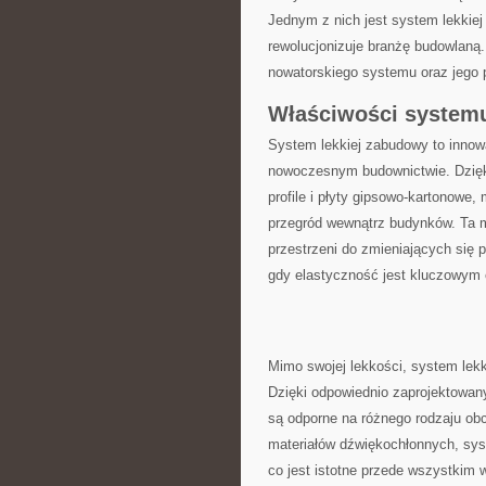
Jednym z nich jest system lekkiej
rewolucjonizuje branżę budowlaną
nowatorskiego systemu oraz jego 
Właściwości systemu
System ​lekkiej zabudowy ‌to innow
nowoczesnym budownictwie. Dzięki
profile i płyty gipsowo-kartonowe,
przegród wewnątrz budynków. Ta 
⁣przestrzeni do zmieniających się ​
gdy elastyczność jest kluczowym 
Mimo swojej lekkości, system lekki
Dzięki odpowiednio zaprojektowany
są ⁣odporne na różnego rodzaju ob
materiałów dźwiękochłonnych, syst
co jest istotne przede wszystkim w