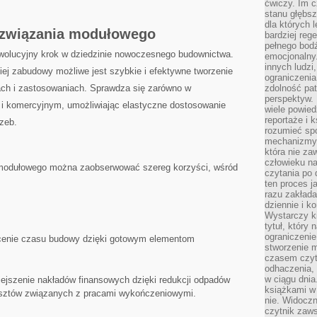
ćwiczy. Im c
stanu głębsz
dla których 
ozwiązania modułowego
bardziej reg
pełnego bod
wolucyjny krok w dziedzinie nowoczesnego budownictwa.
emocjonalny.
innych ludzi
ej zabudowy możliwe ⁣jest⁤ szybkie i efektywne tworzenie
ograniczenia
ach i zastosowaniach.⁤ Sprawdza się zarówno w
zdolność pat
perspektyw. 
 i‍ komercyjnym, umożliwiając elastyczne dostosowanie
wiele powied
reportaże i k
rzeb.
rozumieć spo
mechanizmy 
która nie za
człowieku na
 modułowego można zaobserwować szereg korzyści, ‌wśród
czytania po 
ten proces j
razu zakłada
dziennie i k
Wystarczy ki
tytuł, który
ograniczenie
cenie czasu budowy dzięki gotowym elementom
stworzenie m
czasem czyt
odhaczenia,
w ciągu dnia
iejszenie nakładów finansowych dzięki ⁤redukcji odpadów
książkami w 
osztów związanych z pracami⁤ wykończeniowymi.
nie. Widoczny
czytnik zaws