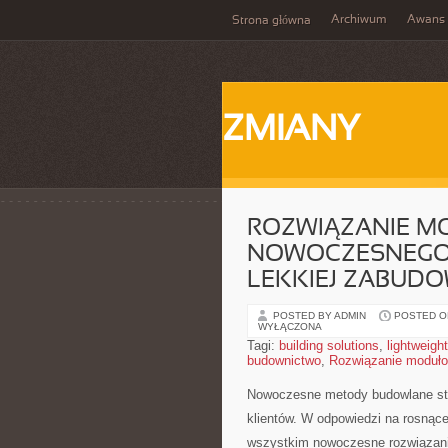
Archiwum
Awans
Strona główna
ZMIANY
ROZWIĄZANIE M
NOWOCZESNEGO 
LEKKIEJ ZABUD
POSTED BY ADMIN
POSTED ON
WYŁĄCZONA
Tagi:
building solutions
,
lightweigh
budownictwo
,
Rozwiązanie moduł
Nowoczesne ‌metody budowlane staw
klientów. W odpowiedzi na rosnące
wszystkim nowoczesne rozwiązania