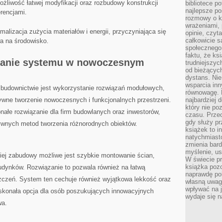
ożliwość łatwej modyfikacji ⁢oraz rozbudowy konstrukcji
bibliotece p
najlepsze po
erencjami.
rozmowy o k
wrażeniami, 
malizacja zużycia materiałów i⁢ energii, przyczyniająca się
opinie, czyt
całkowicie s
a na środowisko.
społecznego 
faktu, że ks
wanie systemu w nowoczesnym
trudniejszy
od bieżących
dystans. Nie
wsparcia in
udownictwie‍ jest wykorzystanie rozwiązań modułowych,
równowagę. D
ktywne tworzenie nowoczesnych i funkcjonalnych przestrzeni.
najbardziej
który nie p
ałe⁢ rozwiązanie dla firm budowlanych oraz inwestorów,
czasu. Przec
gdy służy pr
tywnych metod tworzenia różnorodnych obiektów.
książek to i
natychmiasto
zmienia bard
myślenie, usp
iej zabudowy możliwe jest⁤ szybkie montowanie ścian,
W świecie p
książka pozo
budynków. Rozwiązanie to pozwala również ⁣na łatwą
naprawdę pob
czeń. System ten cechuje również wyjątkowa lekkość oraz
własną uwag
wpływać na j
doskonała opcja ‍dla osób poszukujących innowacyjnych
wydaje się n
wa.