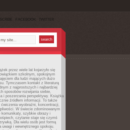
SCRIBE
FACEBOOK
TWITTER
ążek przez wiele lat kojarzyło się
bowiązkiem szkolnym, spokojnym
ajęciem dla ludzi mających dużo
u. Tymczasem kontakt z literaturą
nym z najprostszych i najbardziej
h sposobów rozwijania siebie,
a i poszerzania perspektywy. Książka
ącznie źródłem informacji. To także
 ćwiczenia wyobraźni, koncentracji,
erpliwości. W świecie zdominowanym
e komunikaty, szybkie obrazy i
ośpiech, czytanie staje się czymś
ozrywką. Dla wielu osób jest formą
a uwagi i wewnętrznego spokoju.