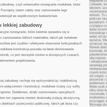
Regularne c
Człowiek, k
 zabudowy, czyli uniwersalne rozwiązanie modułowe, które
tekstem, ucz
. Poznajmy zatem⁢ zalety oraz zastosowanie tego
rozumowania
wnioski. To 
potencjał we ‍współczesnym budownictwie.
podczas nau
prywatnym. 
 lekkiej ⁢zabudowy
czytająca cz
lepiej rozum
acyjne rozwiązanie,⁣ które świetnie sprawdza się w
komunikuje s
widać od raz
 zastosowaniu lekkich materiałów, takich jak metalowe
wyraźna. War
 możliwe jest szybkie i⁣ efektywne stworzenie funkcjonalnych
oznaczać wył
Równie dobr
modułowa konstrukcja pozwala na łatwe dostosowanie
kryminały, bi
popularnonau
potrzeb, co jest niezwykle istotne w ​dzisiejszych czasach,
obyczajowe.
elementem projektowania.
i odnalezien
sprawiają pr
niedopasowa
często końc
od czegoś, c
poszerzać c
ej zabudowy cechuje się wytrzymałością i⁤ stabilnością.
problemem w
m połączeniom i konstrukcji, modułowe ściany⁣ czy sufity
Wiele osób s
kilku stron 
ciążenia. Dodatkowo, dzięki zastosowaniu specjalnych
zrozumiałe, 
środowisku z
em‌ ten zapewnia również ⁢doskonałą izolację akustyczną,
przyciągać u
 obiektach użyteczności publicznej, takich jak biura czy‍
Wymaga skupi