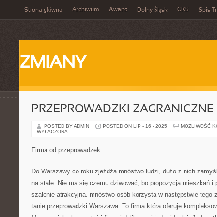
Archiwum
Awans
GKS
Strona główna
Dolny Śląsk
Spis Tr
ZMIANY
PRZEPROWADZKI ZAGRANICZNE
POSTED BY ADMIN
POSTED ON LIP - 16 - 2025
MOŻLIWOŚĆ 
WYŁĄCZONA
Firma od przeprowadzek
Do Warszawy co roku zjeżdża mnóstwo ludzi, dużo z nich zamyśla
na stałe. Nie ma się czemu dziwować, bo propozycja mieszkań i p
szalenie atrakcyjna. mnóstwo osób korzysta w następstwie tego z u
tanie przeprowadzki Warszawa. To firma która oferuje komplekso