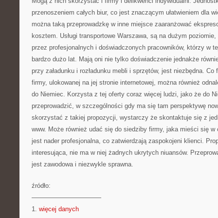
Mogą z nich skorzystać i firmy i delikwenci indywidualni. Jednost
przenoszeniem całych biur, co jest znaczącym ułatwieniem dla wie
można taką przeprowadzkę w inne miejsce zaaranżować ekspreso
kosztem. Usługi transportowe Warszawa, są na dużym poziomie,
przez profesjonalnych i doświadczonych pracowników, którzy w te
bardzo dużo lat. Mają oni nie tylko doświadczenie jednakże również
przy załadunku i rozładunku mebli i sprzętów, jest niezbędna. Co 
firmy, ulokowanej na jej stronie internetowej, można również odn
do Niemiec. Korzysta z tej oferty coraz więcej ludzi, jako że do N
przeprowadzić, w szczególności gdy ma się tam perspektywę nowej
skorzystać z takiej propozycji, wystarczy że skontaktuje się z je
www. Może również udać się do siedziby firmy, jaka mieści się 
jest nader profesjonalna, co zatwierdzają zaspokojeni klienci. Pro
interesująca, nie ma w niej żadnych ukrytych niuansów. Przeprow
jest zawodowa i niezwykle sprawna.
źródło:
———————————
1.
więcej danych