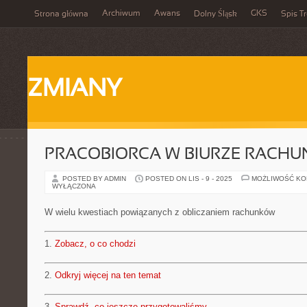
Archiwum
Awans
GKS
Strona główna
Dolny Śląsk
Spis Tr
ZMIANY
PRACOBIORCA W BIURZE RACH
POSTED BY ADMIN
POSTED ON LIS - 9 - 2025
MOŻLIWOŚĆ K
WYŁĄCZONA
W wielu kwestiach powiązanych z obliczaniem rachunków
1.
Zobacz, o co chodzi
2.
Odkryj więcej na ten temat
3.
Sprawdź, co jeszcze przygotowaliśmy