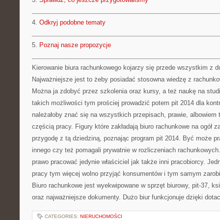
4.
Odkryj podobne tematy
5.
Poznaj nasze propozycje
Kierowanie biura rachunkowego kojarzy się przede wszystkim z d
Najważniejsze jest to żeby posiadać stosowna wiedzę z rachunko
Można ja zdobyć przez szkolenia oraz kursy, a też naukę na stud
takich możliwości tym prościej prowadzić potem pit 2014 dla kon
należałoby znać się na wszystkich przepisach, prawie, albowiem
częścią pracy. Figury które zakładają biuro rachunkowe na ogół z
przygodę z tą dziedziną, poznając program pit 2014. Być może pr
innego czy też pomagali prywatnie w rozliczeniach rachunkowyc
prawo pracować jedynie właściciel jak także inni pracobiorcy. Je
pracy tym więcej wolno przyjąć konsumentów i tym samym zarobić
Biuro rachunkowe jest wyekwipowane w sprzęt biurowy, pit-37, ks
oraz najważniejsze dokumenty. Dużo biur funkcjonuje dzięki dotac
CATEGORIES:
NIERUCHOMOŚCI