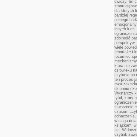
ćwiczy. Im c
stanu głębsz
dla których 
bardziej reg
pełnego bod
emocjonalny.
innych ludzi
ograniczenia
zdolność pat
perspektyw. 
wiele powied
reportaże i k
rozumieć spo
mechanizmy 
która nie za
człowieku na
czytania po 
ten proces j
razu zakłada
dziennie i k
Wystarczy ki
tytuł, który
ograniczenie
stworzenie m
czasem czyt
odhaczenia,
w ciągu dnia
książkami w 
nie. Widoczny
czytnik zaws