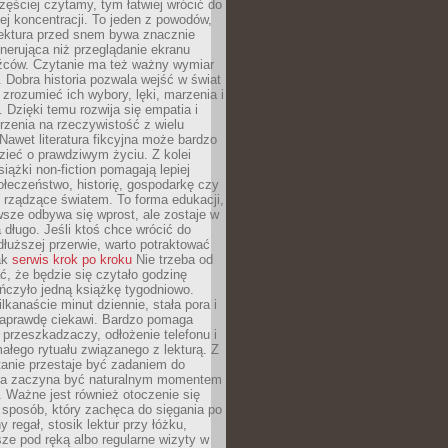
zęściej czytamy, tym łatwiej wrócić do
ej koncentracji. To jeden z powodów,
lektura przed snem bywa znacznie
enerująca niż przeglądanie ekranu
źców. Czytanie ma też ważny wymiar
 Dobra historia pozwala wejść w świat
, zrozumieć ich wybory, lęki, marzenia i
. Dzięki temu rozwija się empatia i
rzenia na rzeczywistość z wielu
Nawet literatura fikcyjna może bardzo
zieć o prawdziwym życiu. Z kolei
siążki non-fiction pomagają lepiej
łeczeństwo, historię, gospodarkę czy
rządzące światem. To forma edukacji,
wsze odbywa się wprost, ale zostaje w
 długo. Jeśli ktoś chce wrócić do
dłuższej przerwie, warto potraktować
ak
serwis krok po kroku
Nie trzeba od
ć, że będzie się czytało godzinę
ończyło jedną książkę tygodniowo.
lkanaście minut dziennie, stała pora i
 naprawdę ciekawi. Bardzo pomaga
 przeszkadzaczy, odłożenie telefonu i
ałego rytuału związanego z lekturą. Z
anie przestaje być zadaniem do
 a zaczyna być naturalnym momentem
. Ważne jest również otoczenie się
sposób, który zachęca do sięgania po
 regał, stosik lektur przy łóżku,
ze pod ręką albo regularne wizyty w