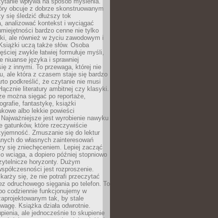
zytanie wpływa na sposób myślenia.
tóry obcuje z dobrze skonstruowanym
y się śledzić dłuższy tok
, analizować kontekst i wyciągać
umiejętności bardzo cenne nie tylko
ki, ale również w życiu zawodowym i
Książki uczą także słów. Osoba
ęściej zwykle łatwiej formułuje myśli,
ie niuanse języka i sprawniej
ię z innymi. To przewaga, której nie
u, ale która z czasem staje się bardzo
to podkreślić, że czytanie nie musi
ącznie literatury ambitnej czy klasyki.
ze można sięgać po reportaże,
ografie, fantastykę, książki
kowe albo lekkie powieści
 Najważniejsze jest wyrobienie nawyku
ie gatunków, które rzeczywiście
zyjemność. Zmuszanie się do lektur
nych do własnych zainteresowań
zy się zniechęceniem. Lepiej zacząć
o wciąga, a dopiero później stopniowo
zytelnicze horyzonty. Dużym
spółczesności jest rozproszenie.
karży się, że nie potrafi przeczytać
bez odruchowego sięgania po telefon. To
bo codziennie funkcjonujemy w
aprojektowanym tak, by stale
wagę. Książka działa odwrotnie.
enia, ale jednocześnie to skupienie