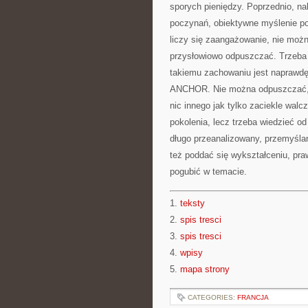
sporych pieniędzy. Poprzednio, n
poczynań, obiektywne myślenie po
liczy się zaangażowanie, nie możn
przysłowiowo odpuszczać. Trzeba d
takiemu zachowaniu jest naprawd
ANCHOR. Nie można odpuszczać, 
nic innego jak tylko zaciekle wa
pokolenia, lecz trzeba wiedzieć od
długo przeanalizowany, przemyśla
też poddać się wykształceniu, praw
pogubić w temacie.
1.
teksty
2.
spis tresci
3.
spis tresci
4.
wpisy
5.
mapa strony
CATEGORIES:
FRANCJA