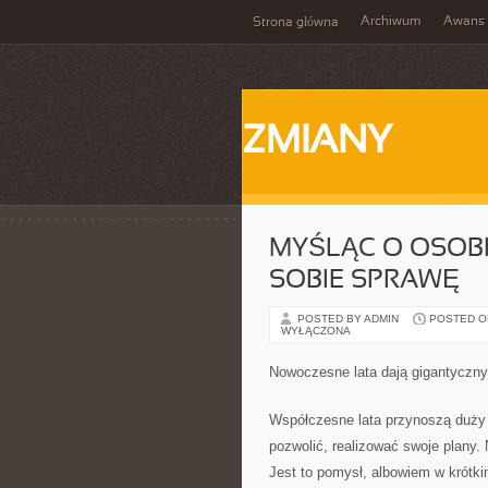
Archiwum
Awans
Strona główna
ZMIANY
MYŚLĄC O OSOBI
SOBIE SPRAWĘ
POSTED BY ADMIN
POSTED ON
WYŁĄCZONA
Nowoczesne lata dają gigantyczny
Współczesne lata przynoszą duży 
pozwolić, realizować swoje plany.
Jest to pomysł, albowiem w krótki