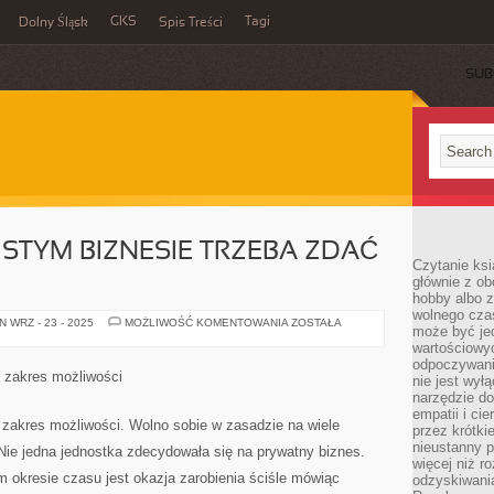
GKS
Tagi
Dolny Śląsk
Spis Treści
SUB
STYM BIZNESIE TRZEBA ZDAĆ
Czytanie ksi
głównie z o
hobby albo z
wolnego czas
MYŚLĄC
 WRZ - 23 - 2025
MOŻLIWOŚĆ KOMENTOWANIA
ZOSTAŁA
może być jed
O
OSOBISTYM
wartościowyc
BIZNESIE
odpoczywani
TRZEBA
 zakres możliwości
nie jest wył
ZDAĆ
SOBIE
narzędzie do
SPRAWĘ
empatii i ci
zakres możliwości. Wolno sobie w zasadzie na wiele
przez krótki
nieustanny p
 Nie jedna jednostka zdecydowała się na prywatny biznes.
więcej niż r
m okresie czasu jest okazja zarobienia ściśle mówiąc
odzyskiwani