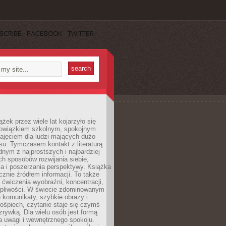
SCRIBE
FACEBOOK
TWITTER
ążek przez wiele lat kojarzyło się
bowiązkiem szkolnym, spokojnym
ajęciem dla ludzi mających dużo
u. Tymczasem kontakt z literaturą
nym z najprostszych i najbardziej
h sposobów rozwijania siebie,
a i poszerzania perspektywy. Książka
ącznie źródłem informacji. To także
 ćwiczenia wyobraźni, koncentracji,
erpliwości. W świecie zdominowanym
e komunikaty, szybkie obrazy i
ośpiech, czytanie staje się czymś
ozrywką. Dla wielu osób jest formą
a uwagi i wewnętrznego spokoju.