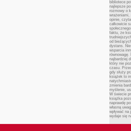
bibliotece p
najlepsze po
rozmowy o k
wrażeniami, 
opinie, czyt
całkowicie s
społecznego 
faktu, że ks
trudniejszy
od bieżących
dystans. Nie
wsparcia in
równowagę. D
najbardziej
który nie p
czasu. Przec
gdy służy pr
książek to i
natychmiasto
zmienia bard
myślenie, usp
W świecie p
książka pozo
naprawdę pob
własną uwag
wpływać na j
wydaje się n