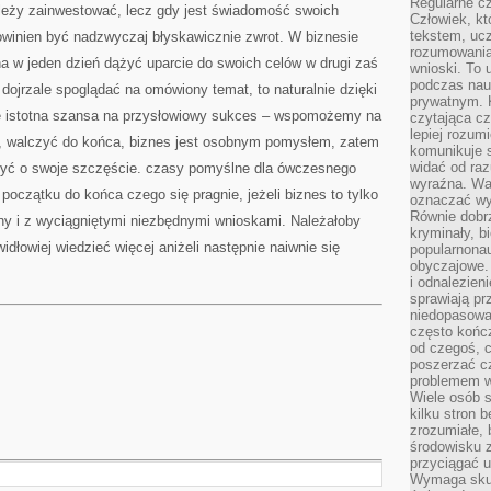
Regularne c
ależy zainwestować, lecz gdy jest świadomość swoich
Człowiek, k
tekstem, ucz
winien być nadzwyczaj błyskawicznie zwrot. W biznesie
rozumowania
a w jeden dzień dążyć uparcie do swoich celów w drugi zaś
wnioski. To 
podczas nau
ojrzale spoglądać na omówiony temat, to naturalnie dzięki
prywatnym. 
ę istotna szansa na przysłowiowy sukces – wspomożemy na
czytająca cz
lepiej rozum
walczyć do końca, biznes jest osobnym pomysłem, zatem
komunikuje s
widać od raz
lczyć o swoje szczęście. czasy pomyślne dla ówczesnego
wyraźna. War
 początku do końca czego się pragnie, jeżeli biznes to tylko
oznaczać wył
Równie dobr
ny i z wyciągniętymi niezbędnymi wnioskami. Należałoby
kryminały, bi
idłowiej wiedzieć więcej aniżeli następnie naiwnie się
popularnonau
obyczajowe.
i odnalezien
sprawiają pr
niedopasowa
często końc
od czegoś, c
poszerzać c
problemem w
Wiele osób s
kilku stron 
zrozumiałe, 
środowisku z
przyciągać u
Wymaga skupi