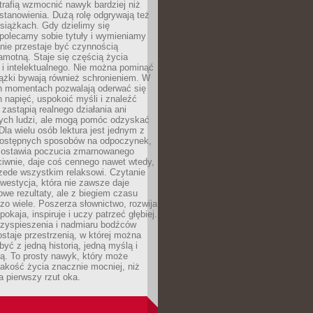
otrafią wzmocnić nawyk bardziej niż
stanowienia. Dużą rolę odgrywają też
siążkach. Gdy dzielimy się
polecamy sobie tytuły i wymieniamy
anie przestaje być czynnością
amotną. Staje się częścią życia
i intelektualnego. Nie można pominąć
iążki bywają również schronieniem. W
ch momentach pozwalają oderwać się
 napięć, uspokoić myśli i znaleźć
 zastąpią realnego działania ani
nych ludzi, ale mogą pomóc odzyskać
la wielu osób lektura jest jednym z
 dostępnych sposobów na odpoczynek,
ozostawia poczucia zmarnowanego
iwnie, daje coś cennego nawet wtedy,
zede wszystkim relaksowi. Czytanie
nwestycja, która nie zawsze daje
we rezultaty, ale z biegiem czasu
zo wiele. Poszerza słownictwo, rozwija
okaja, inspiruje i uczy patrzeć głębiej.
rzyspieszenia i nadmiaru bodźców
staje przestrzenią, w której można
yć z jedną historią, jedną myślą i
ą. To prosty nawyk, który może
akość życia znacznie mocniej, niż
a pierwszy rzut oka.