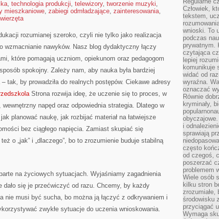
Regularne c
ika
,
technologia produkcji
,
telewizory
,
tworzenie muzyki
,
Człowiek, k
y mieszkaniowe
,
zabiegi odmładzające
,
zainteresowania
,
tekstem, ucz
wierzęta
rozumowania
wnioski. To 
kacji rozumianej szeroko, czyli nie tylko jako realizacja
podczas nau
prywatnym. 
ko wzmacnianie nawyków. Nasz blog dydaktyczny łączy
czytająca cz
jami, które pomagają uczniom, opiekunom oraz pedagogom
lepiej rozum
komunikuje s
 sposób spokojny. Zależy nam, aby nauka była bardziej
widać od raz
 – tak, by prowadziła do realnych postępów. Ciekawe adresy
wyraźna. War
oznaczać wył
rzedszkola
Strona rozwija ideę, że uczenie się to proces, w
Równie dobr
kryminały, bi
, wewnętrzny napęd oraz odpowiednia strategia. Dlatego w
popularnonau
ak planować naukę, jak rozbijać materiał na łatwiejsze
obyczajowe.
i odnalezien
omości bez ciągłego napięcia. Zamiast skupiać się
sprawiają pr
eż o „jak” i „dlaczego”, bo to zrozumienie buduje stabilną
niedopasowa
często końc
od czegoś, c
poszerzać c
problemem w
oparte na życiowych sytuacjach. Wyjaśniamy zagadnienia
Wiele osób s
kilku stron 
ie dało się je przećwiczyć od razu. Chcemy, by każdy
zrozumiałe, 
ja nie musi być sucha, bo można ją łączyć z odkrywaniem i
środowisku z
przyciągać u
ykorzystywać zwykłe sytuacje do uczenia wnioskowania.
Wymaga skupi