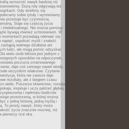
otrafią wzmocnić nawyk bardziej niż
stanowienia. Dużą rolę odgrywają też
siążkach. Gdy dzielimy się
polecamy sobie tytuły i wymieniamy
anie przestaje być czynnością
amotną. Staje się częścią życia
i intelektualnego. Nie można pominąć
iążki bywają również schronieniem. W
ch momentach pozwalają oderwać się
 napięć, uspokoić myśli i znaleźć
 zastąpią realnego działania ani
nych ludzi, ale mogą pomóc odzyskać
la wielu osób lektura jest jednym z
 dostępnych sposobów na odpoczynek,
ozostawia poczucia zmarnowanego
iwnie, daje coś cennego nawet wtedy,
zede wszystkim relaksowi. Czytanie
nwestycja, która nie zawsze daje
we rezultaty, ale z biegiem czasu
zo wiele. Poszerza słownictwo, rozwija
okaja, inspiruje i uczy patrzeć głębiej.
rzyspieszenia i nadmiaru bodźców
staje przestrzenią, w której można
yć z jedną historią, jedną myślą i
ą. To prosty nawyk, który może
akość życia znacznie mocniej, niż
a pierwszy rzut oka.