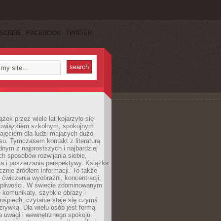
SCRIBE
FACEBOOK
TWITTER
ążek przez wiele lat kojarzyło się
bowiązkiem szkolnym, spokojnym
ajęciem dla ludzi mających dużo
u. Tymczasem kontakt z literaturą
nym z najprostszych i najbardziej
h sposobów rozwijania siebie,
a i poszerzania perspektywy. Książka
ącznie źródłem informacji. To także
 ćwiczenia wyobraźni, koncentracji,
erpliwości. W świecie zdominowanym
e komunikaty, szybkie obrazy i
ośpiech, czytanie staje się czymś
ozrywką. Dla wielu osób jest formą
a uwagi i wewnętrznego spokoju.