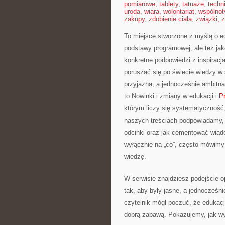
pomiarowe
,
tablety
,
tatuaże
,
techn
uroda
,
wiara
,
wolontariat
,
wspólnot
zakupy
,
zdobienie ciała
,
związki
,
z
To miejsce stworzone z myślą o edu
podstawy programowej, ale też ja
konkretne podpowiedzi z inspirac
poruszać się po świecie wiedzy w
przyjazna, a jednocześnie ambitna
to Nowinki i zmiany w edukacji i
P
którym liczy się systematyczność
naszych treściach podpowiadamy, j
odcinki oraz jak cementować wiad
wyłącznie na „co”, często mówimy t
wiedzę.
W serwisie znajdziesz podejście 
tak, aby były jasne, a jednocześn
czytelnik mógł poczuć, że edukac
dobrą zabawą. Pokazujemy, jak w