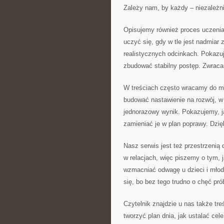
Zależy nam, by każdy – niezależn
Opisujemy również proces uczenia
uczyć się, gdy w tle jest nadmiar
realistycznych odcinkach. Pokazu
zbudować stabilny postęp. Zwraca
W treściach często wracamy do my
budować nastawienie na rozwój, w 
jednorazowy wynik. Pokazujemy, jak
zamieniać je w plan poprawy. Dzię
Nasz serwis jest też przestrzenią
w relacjach, więc piszemy o tym, 
wzmacniać odwagę u dzieci i młod
się, bo bez tego trudno o chęć pr
Czytelnik znajdzie u nas także tr
tworzyć plan dnia, jak ustalać ce