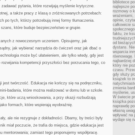
bibliotece p
k zadawać pytania, które rozwijają myślenie krytyczne.
najlepsze po
rozmowy o k
tnej, a także pracy z klasą o zróżnicowanych potrzebach:
wrażeniami, 
opinie, czyt
 po tych, którzy potrzebują innej formy tłumaczenia.
całkowicie s
 szans, które buduje bezpieczeństwo w grupie.
społecznego 
faktu, że ks
trudniejszy
ązanych z nowoczesnym uczeniem. Opisujemy, jak
od bieżących
dystans. Nie
sądny, jak wybierać narzędzia do ćwiczeń oraz jak dbać o
wsparcia in
echnologia może być ułatwieniem, ale tylko wtedy, gdy jest
równowagę. D
najbardziej
ozwijania kompetencji przyszłości bez porzucania tego, co
który nie p
czasu. Przec
gdy służy pr
książek to i
 jest twórczość. Edukacja nie kończy się na podręczniku,
natychmiasto
zmienia bard
mini-badania, które można realizować w domu lub w szkole.
myślenie, usp
W świecie p
e, które uczą wnioskowania, a przy okazji rozbudzają
książka pozo
ako formach, które wspierają wyobraźnię.
naprawdę pob
własną uwag
wpływać na j
ły, ale nie rezygnuje z dokładności. Dbamy, by treści były
wydaje się n
ik miał poczucie, że trafia do miejsca, gdzie edukacja jest
u mentorowania; zamiast tego proponujemy współpracę.