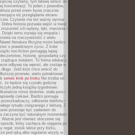
zęściej czytamy, tym łatwiej wrócić do
ej koncentracji. To jeden z powodów,
lektura przed snem bywa znacznie
enerująca niż przeglądanie ekranu
źców. Czytanie ma też ważny wymiar
 Dobra historia pozwala wejść w świat
, zrozumieć ich wybory, lęki, marzenia i
. Dzięki temu rozwija się empatia i
rzenia na rzeczywistość z wielu
Nawet literatura fikcyjna może bardzo
zieć o prawdziwym życiu. Z kolei
siążki non-fiction pomagają lepiej
łeczeństwo, historię, gospodarkę czy
rządzące światem. To forma edukacji,
wsze odbywa się wprost, ale zostaje w
 długo. Jeśli ktoś chce wrócić do
dłuższej przerwie, warto potraktować
ak
serwis krok po kroku
Nie trzeba od
ć, że będzie się czytało godzinę
ończyło jedną książkę tygodniowo.
lkanaście minut dziennie, stała pora i
 naprawdę ciekawi. Bardzo pomaga
 przeszkadzaczy, odłożenie telefonu i
ałego rytuału związanego z lekturą. Z
anie przestaje być zadaniem do
 a zaczyna być naturalnym momentem
. Ważne jest również otoczenie się
sposób, który zachęca do sięgania po
 regał, stosik lektur przy łóżku,
ze pod ręką albo regularne wizyty w