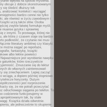
zytanie wpływa na sposób myślenia.
tóry obcuje z dobrze skonstruowanym
y się śledzić dłuższy tok
, analizować kontekst i wyciągać
umiejętności bardzo cenne nie tylko
ki, ale również w życiu zawodowym i
Książki uczą także słów. Osoba
ęściej zwykle łatwiej formułuje myśli,
ie niuanse języka i sprawniej
ię z innymi. To przewaga, której nie
u, ale która z czasem staje się bardzo
to podkreślić, że czytanie nie musi
ącznie literatury ambitnej czy klasyki.
ze można sięgać po reportaże,
ografie, fantastykę, książki
kowe albo lekkie powieści
 Najważniejsze jest wyrobienie nawyku
ie gatunków, które rzeczywiście
zyjemność. Zmuszanie się do lektur
nych do własnych zainteresowań
zy się zniechęceniem. Lepiej zacząć
o wciąga, a dopiero później stopniowo
zytelnicze horyzonty. Dużym
spółczesności jest rozproszenie.
karży się, że nie potrafi przeczytać
bez odruchowego sięgania po telefon. To
bo codziennie funkcjonujemy w
aprojektowanym tak, by stale
wagę. Książka działa odwrotnie.
enia, ale jednocześnie to skupienie