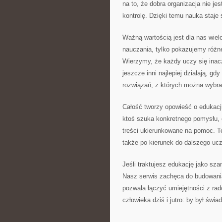
na to, że dobra organizacja nie je
kontrolę. Dzięki temu nauka staje 
Ważną wartością jest dla nas wie
nauczania, tylko pokazujemy różne
Wierzymy, że każdy uczy się inacz
jeszcze inni najlepiej działają, 
rozwiązań, z których można wybra
Całość tworzy opowieść o edukacji
ktoś szuka konkretnego pomysłu, c
treści ukierunkowane na pomoc. T
także po kierunek do dalszego ucz
Jeśli traktujesz edukację jako szan
Nasz serwis zachęca do budowania
pozwala łączyć umiejętności z rado
człowieka dziś i jutro: by był świ