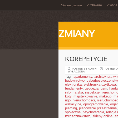
Archiwum
Awans
Strona główna
ZMIANY
KOREPETYCJE
POSTED BY ADMIN
POSTED ON
WYŁĄCZONA
Tagi:
apartamenty
,
architektura wn
budownictwo
,
cyberbezpieczenstw
elektronika
,
elektronika użytkowa
,
fundamenty
,
geodezja
,
gsm
,
hardw
informatyka
,
inspekcje nieruchomo
koty
,
majsterkowanie
,
makeup
,
ma
ngo
,
nieruchomości
,
nieruchomośc
wakacyjne
,
oprogramowanie
,
orga
piercing
,
planowanie przestrzenne
społeczna
,
psychoterapia
,
relacje
rzeczoznawstwo
,
sklepy online
,
sm