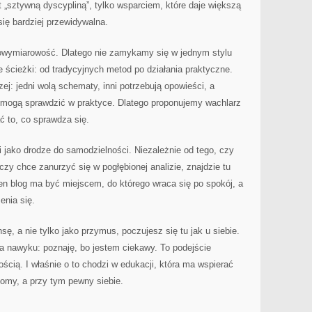
st „sztywną dyscypliną”, tylko wsparciem, które daje większą
się bardziej przewidywalna.
lowymiarowość. Dlatego nie zamykamy się w jednym stylu
 ścieżki: od tradycyjnych metod po działania praktyczne.
ej: jedni wolą schematy, inni potrzebują opowieści, a
gdy mogą sprawdzić w praktyce. Dlatego proponujemy wachlarz
ć to, co sprawdza się.
 jako drodze do samodzielności. Niezależnie od tego, czy
zy chce zanurzyć się w pogłębionej analizie, znajdzie tu
en blog ma być miejscem, do którego wraca się po spokój, a
enia się.
sę, a nie tylko jako przymus, poczujesz się tu jak u siebie.
 nawyku: poznaję, bo jestem ciekawy. To podejście
ścią. I właśnie o to chodzi w edukacji, która ma wspierać
adomy, a przy tym pewny siebie.