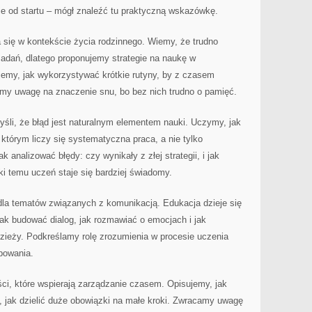
ie od startu – mógł znaleźć tu praktyczną wskazówkę.
 się w kontekście życia rodzinnego. Wiemy, że trudno
 zadań, dlatego proponujemy strategie na naukę w
jemy, jak wykorzystywać krótkie rutyny, by z czasem
my uwagę na znaczenie snu, bo bez nich trudno o pamięć.
śli, że błąd jest naturalnym elementem nauki. Uczymy, jak
którym liczy się systematyczna praca, a nie tylko
 analizować błędy: czy wynikały z złej strategii, i jak
ki temu uczeń staje się bardziej świadomy.
 dla tematów związanych z komunikacją. Edukacja dzieje się
jak budować dialog, jak rozmawiać o emocjach i jak
zieży. Podkreślamy rolę zrozumienia w procesie uczenia
óbowania.
eści, które wspierają zarządzanie czasem. Opisujemy, jak
le, jak dzielić duże obowiązki na małe kroki. Zwracamy uwagę