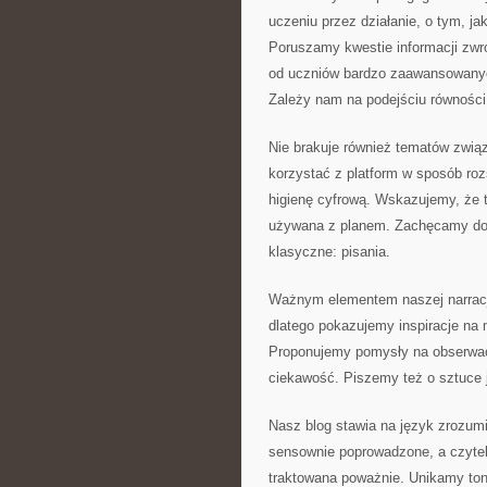
uczeniu przez działanie, o tym, ja
Poruszamy kwestie informacji zwro
od uczniów bardzo zaawansowanych
Zależy nam na podejściu równości
Nie brakuje również tematów zwi
korzystać z platform w sposób roz
higienę cyfrową. Wskazujemy, że t
używana z planem. Zachęcamy do r
klasyczne: pisania.
Ważnym elementem naszej narracji
dlatego pokazujemy inspiracje na 
Proponujemy pomysły na obserwacj
ciekawość. Piszemy też o sztuce j
Nasz blog stawia na język zrozumia
sensownie poprowadzone, a czyteln
traktowana poważnie. Unikamy ton