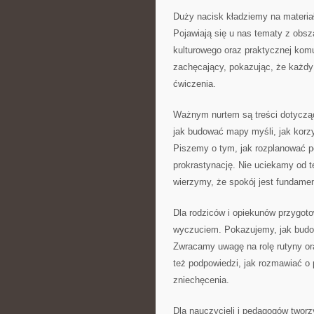
Duży nacisk kładziemy na materiał
Pojawiają się u nas tematy z obsza
kulturowego oraz praktycznej kom
zachęcający, pokazując, że każdy 
ćwiczenia.
Ważnym nurtem są treści dotycząc
jak budować mapy myśli, jak korz
Piszemy o tym, jak rozplanować p
prokrastynację. Nie uciekamy od t
wierzymy, że spokój jest fundame
Dla rodziców i opiekunów przygoto
wyczuciem. Pokazujemy, jak budow
Zwracamy uwagę na rolę rutyny ora
też podpowiedzi, jak rozmawiać o
zniechęcenia.
Dla nauczycieli i pedagogów twor