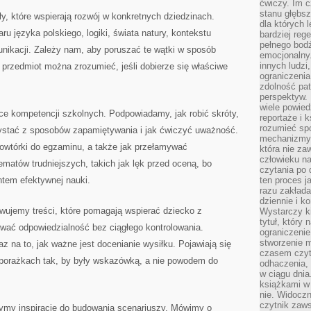
ćwiczy. Im c
stanu głębsz
y, które wspierają rozwój w konkretnych dziedzinach.
dla których 
ru języka polskiego, logiki, świata natury, kontekstu
bardziej reg
pełnego bod
unikacji. Zależy nam, aby poruszać te wątki w sposób
emocjonalny.
innych ludzi
przedmiot można zrozumieć, jeśli dobierze się właściwe
ograniczenia
zdolność pat
perspektyw. 
wiele powied
e kompetencji szkolnych. Podpowiadamy, jak robić skróty,
reportaże i k
rozumieć spo
ystać z sposobów zapamiętywania i jak ćwiczyć uważność.
mechanizmy 
owtórki do egzaminu, a także jak przełamywać
która nie za
człowieku na
ematów trudniejszych, takich jak lęk przed oceną, bo
czytania po 
ntem efektywnej nauki.
ten proces j
razu zakłada
dziennie i k
wujemy treści, które pomagają wspierać dziecko z
Wystarczy ki
tytuł, który
ać odpowiedzialność bez ciągłego kontrolowania.
ograniczenie
stworzenie m
z na to, jak ważne jest docenianie wysiłku. Pojawiają się
czasem czyt
 porażkach tak, by były wskazówką, a nie powodem do
odhaczenia,
w ciągu dnia
książkami w 
nie. Widoczny
czytnik zaws
zymy inspiracje do budowania scenariuszy. Mówimy o