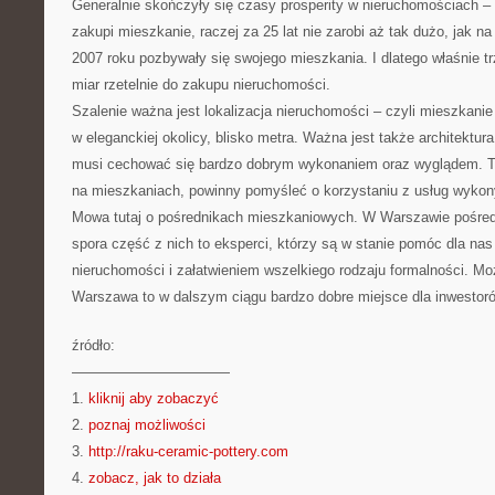
Generalnie skończyły się czasy prosperity w nieruchomościach – o
zakupi mieszkanie, raczej za 25 lat nie zarobi aż tak dużo, jak na
2007 roku pozbywały się swojego mieszkania. I dlatego właśnie 
miar rzetelnie do zakupu nieruchomości.
Szalenie ważna jest lokalizacja nieruchomości – czyli mieszkani
w eleganckiej okolicy, blisko metra. Ważna jest także architektur
musi cechować się bardzo dobrym wykonaniem oraz wyglądem. Te 
na mieszkaniach, powinny pomyśleć o korzystaniu z usług wyko
Mowa tutaj o pośrednikach mieszkaniowych. W Warszawie pośredn
spora część z nich to eksperci, którzy są w stanie pomóc dla na
nieruchomości i załatwieniem wszelkiego rodzaju formalności. 
Warszawa to w dalszym ciągu bardzo dobre miejsce dla inwestor
źródło:
———————————
1.
kliknij aby zobaczyć
2.
poznaj możliwości
3.
http://raku-ceramic-pottery.com
4.
zobacz, jak to działa