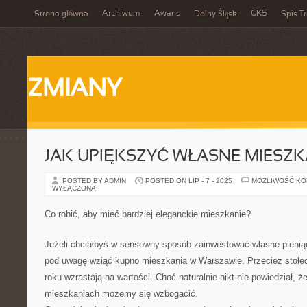
Archiwum
Awans
GKS
Strona główna
Dolny Śląsk
Spis Tr
ZMIANY
JAK UPIĘKSZYĆ WŁASNE MIESZK
POSTED BY ADMIN
POSTED ON LIP - 7 - 2025
MOŻLIWOŚĆ K
WYŁĄCZONA
Co robić, aby mieć bardziej eleganckie mieszkanie?
Jeżeli chciałbyś w sensowny sposób zainwestować własne pieniąd
pod uwagę wziąć kupno mieszkania w Warszawie. Przecież stołe
roku wzrastają na wartości. Choć naturalnie nikt nie powiedział, 
mieszkaniach możemy się wzbogacić.