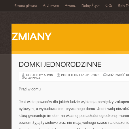
Archiwum
Awans
GKS
Strona główna
Dolny Śląsk
Spis Tr
ZMIANY
DOMKI JEDNORODZINNE
POSTED BY ADMIN
POSTED ON LIP - 31 - 2025
MOŻLIWOŚĆ 
WYŁĄCZONA
Prąd w domu
Jest wiele powodów dla jakich ludzie wybierają pomiędzy zakupe
bytowym, a wybudowaniem prywatnego domu. Jedni wolą niezależ
którą gwarantuje im dom na własnej posiadłości ogrodzonej murem
bowiem żyją żywiołowo oraz nie mają wolnego czasu na cieszeni