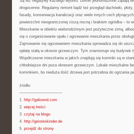
Są też negatywy każdego wyboru. Domki jednorodzinne żądają wie
drogocenne. Regularny remont bądź też przegląd dachówki, płoty,
fasady, konserwacja kanalizacji oraz wiele innych cech płynących
powierzchni nieograniczonej ciszą nocną i brakiem ogródka – to 
Mieszkanie w obiektu wielorodzinnym jest pożyteczne zimą, albo
się o zorganizowanie opału i ogrzewanie mieszkania przez obsługi
Zajmowanie się ogrzewaniem mieszkania sprowadza się do uiszc
opłatę stałą w okresie grzewczym. Tym znamionuje się budynek 
Współczesne mieszkania w jakich znajdują się kominki są w sta
chłodniejsze dni poza okresem grzewczym. Lokale mieszkalne bez
kominkiem, bo nieduża ilość drzewa jest potrzebna do ogrzania 
źródło:
———————————
1.
http://galisend.com
2.
więcej treści
3.
czytaj na blogu
4.
http://geisteskinder.de
5.
przejdź do strony