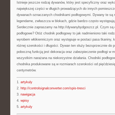
Istnieje jeszcze rodzaj dywanów, który jest specyficzny oraz wyko
największej części w długich prowadzących do innych pomieszcze
dywanach oznaczanych chodnikami podłogowymi. Dywany te są ni
legendarne, zwłaszcza w blokach, gdzie bardzo często występują 
Serdecznie zapraszamy na http://dywanybydgoszcz.pl. Czym są 
podłogowe? Otóż chodnik podłogowy to jak nadmieniono taki rodza
wyrobem włókienniczym oraz występuje w postaci pasa tkaniny, 
różnej szerokości i długości. Dywan ten służy bezsprzecznie do p
poboczną funkcją jest dekoracja oraz zabezpieczenie podłogi w mi
wszystkim narażana na niekorzystne działania. Chodniki podłog
chodnika produkowane są w rozmiarach szerokości od pięćdziesię
centymetrów.
1.
artykuly
2.
http://controlsignalconverter.com/spis-tresci
3.
nawigacja
4.
wpisy
5.
artykuly