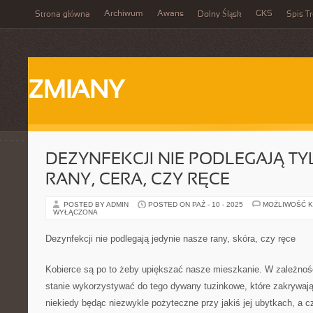
Archiwum
Awans
GKS
Strona główna
Dolny Śląsk
Spis Tr
ZMIANY
DEZYNFEKCJI NIE PODLEGAJĄ T
RANY, CERA, CZY RĘCE
POSTED BY ADMIN
POSTED ON PAŹ - 10 - 2025
MOŻLIWOŚĆ 
WYŁĄCZONA
Dezynfekcji nie podlegają jedynie nasze rany, skóra, czy ręce
Kobierce są po to żeby upiększać nasze mieszkanie. W zależnoś
stanie wykorzystywać do tego dywany tuzinkowe, które zakrywaj
niekiedy będąc niezwykle pożyteczne przy jakiś jej ubytkach, a 