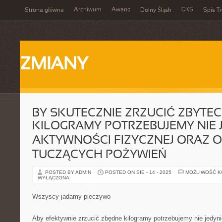
Archiwum
Awans
GKS
Strona główna
Dolny Śląsk
Spis Tr
ZMIANY
BY SKUTECZNIE ZRZUCIĆ ZBYTE
KILOGRAMY POTRZEBUJEMY NIE 
AKTYWNOŚCI FIZYCZNEJ ORAZ 
TUCZĄCYCH POŻYWIEŃ
POSTED BY ADMIN
POSTED ON SIE - 14 - 2025
MOŻLIWOŚĆ 
WYŁĄCZONA
Wszyscy jadamy pieczywo
Aby efektywnie zrzucić zbędne kilogramy potrzebujemy nie jedyni