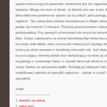
ograniczenia tuczących pokarmów, nieodzowne jest też zapewnien
trawienia. Nikogo nie może to dziwić, że błonnik jest nam w tym d
dieta efektywna powinna też opierać się na ziołach, jakie pomo
organizm. Tak zwana dieta ziołowa stosowana jest w długim okres
podaje się minimum 3 miesiące. Przed jej przeznaczeniem zalecan
profesjonalistą. Przy pewnych schorzeniach nie można bo korzy
diety. Gorąco zapraszamy na stronę internetową http://www.nasz-p
ma swoje stałe detale, które muszą nam towarzyszyć każdego dn
kończymy dzień wywarem z określonej mieszanki ziół. Jeśli dieta
oczyszczający, niemniej jednak oraz odchudzający na okres jej s
rezygnację z czerwonego mięsa i z używek takich jak nikotyna c
mamy również ze spożywania wędlin. Rozległą jej zaletą jest fakt,
modyfikować zależnie od specyfiki organizmu – jednak to czynić
specjalisty.
źródło:
———————————
1.
dowiedz się więcej
2.
pełna treść