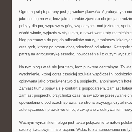
Ogromną siłą tej strony jest jej wielowątkowość. Agroturystyka nie
jako nocleg na wsi, lecz jako szerokie zjawisko obejmujące rodz
pobyty dla par, wyprawy w góry, wypoczynek nad jeziorem, spotka
wśród winnic, wyjazdy w stylu eko, a nawet warsztaty rzemieślnicz
blog przemawia do par, do miłośników natury, smakoszy lokalnyc
oraz tych, którzy po prostu chcą odetchnąć od miasta. Kategorie 
patrzą na agroturystykę szeroko, nowocześnie i z dużym wyczuc
Na tym blogu wieś nie jest tłem, lecz punktem centralnym. To wł
wytchnienie, której coraz częściej szukają współcześni podróżnicy
opisywana jako przeciwieństwo dla pośpiechu, anonimowych hoteli
Zamiast tłumu pojawia się kontakt z gospodarzem, zamiast hałas
zamiast pośpiechu przychodzi czas na świadome przeżywanie chw
opowiadania o podróżach sprawia, że strona przyciąga czytelnikó
autentyczność i prawdziwe emocje związane z odkrywaniem nowy
Ważnym wyróżnikiem bloga jest także połączenie tematów polskic
szerzej światowymi inspiracjami. Widać tu zainteresowanie nie ty