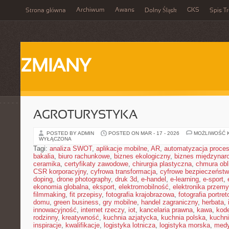
Archiwum
Awans
GKS
Strona główna
Dolny Śląsk
Spis Tr
ZMIANY
AGROTURYSTYKA
POSTED BY ADMIN
POSTED ON MAR - 17 - 2026
MOŻLIWOŚĆ 
WYŁĄCZONA
Tagi:
analiza SWOT
,
aplikacje mobilne
,
AR
,
automatyzacja proce
bakalia
,
biuro rachunkowe
,
biznes ekologiczny
,
biznes międzynar
ceramika
,
certyfikaty zawodowe
,
chirurgia plastyczna
,
chmura obl
CSR korporacyjny
,
cyfrowa transformacja
,
cyfrowe bezpieczeńst
doping
,
drone photography
,
druk 3d
,
e-handel
,
e-learning
,
e-sport
,
ekonomia globalna
,
eksport
,
elektromobilność
,
elektronika przem
filmmaking
,
fit przepisy
,
fotografia krajobrazowa
,
fotografia portre
domu
,
green business
,
gry mobilne
,
handel zagraniczny
,
herbata
,
innowacyjność
,
internet rzeczy
,
iot
,
kancelaria prawna
,
kawa
,
kod
rodzinny
,
kreatywność
,
kuchnia azjatycka
,
kuchnia polska
,
kuchn
inspiracje
,
kwalifikacje
,
logistyka lotnicza
,
logistyka morska
,
medy