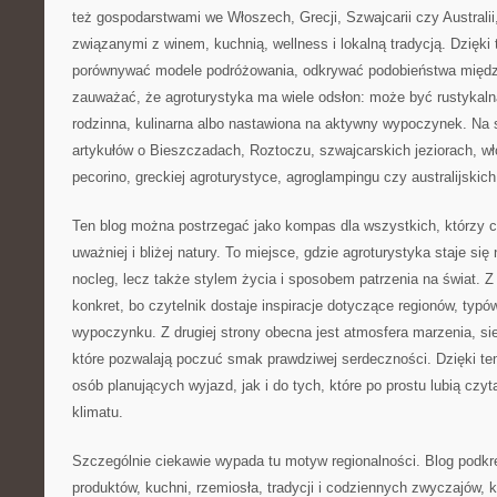
też gospodarstwami we Włoszech, Grecji, Szwajcarii czy Australii
związanymi z winem, kuchnią, wellness i lokalną tradycją. Dzięki
porównywać modele podróżowania, odkrywać podobieństwa między
zauważać, że agroturystyka ma wiele odsłon: może być rustykal
rodzinna, kulinarna albo nastawiona na aktywny wypoczynek. Na s
artykułów o Bieszczadach, Roztoczu, szwajcarskich jeziorach, w
pecorino, greckiej agroturystyce, agroglampingu czy australijskic
Ten blog można postrzegać jako kompas dla wszystkich, którzy c
uważniej i bliżej natury. To miejsce, gdzie agroturystyka staje si
nocleg, lecz także stylem życia i sposobem patrzenia na świat. Z 
konkret, bo czytelnik dostaje inspiracje dotyczące regionów, typ
wypoczynku. Z drugiej strony obecna jest atmosfera marzenia, sie
które pozwalają poczuć smak prawdziwej serdeczności. Dzięki tem
osób planujących wyjazd, jak i do tych, które po prostu lubią czy
klimatu.
Szczególnie ciekawie wypada tu motyw regionalności. Blog podkr
produktów, kuchni, rzemiosła, tradycji i codziennych zwyczajów, kt