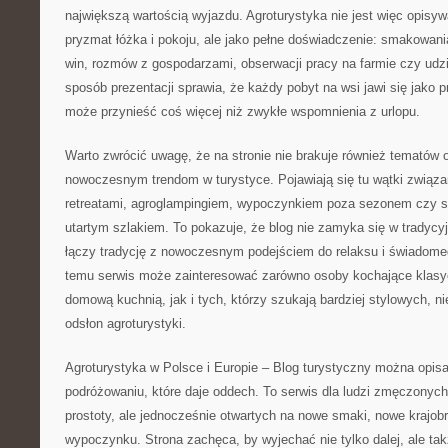
największą wartością wyjazdu. Agroturystyka nie jest więc opisy
pryzmat łóżka i pokoju, ale jako pełne doświadczenie: smakowan
win, rozmów z gospodarzami, obserwacji pracy na farmie czy udzi
sposób prezentacji sprawia, że każdy pobyt na wsi jawi się jako 
może przynieść coś więcej niż zwykłe wspomnienia z urlopu.
Warto zwrócić uwagę, że na stronie nie brakuje również tematów
nowoczesnym trendom w turystyce. Pojawiają się tu wątki związan
retreatami, agroglampingiem, wypoczynkiem poza sezonem czy 
utartym szlakiem. To pokazuje, że blog nie zamyka się w tradycy
łączy tradycję z nowoczesnym podejściem do relaksu i świadome
temu serwis może zainteresować zarówno osoby kochające klas
domową kuchnią, jak i tych, którzy szukają bardziej stylowych, 
odsłon agroturystyki.
Agroturystyka w Polsce i Europie – Blog turystyczny można opis
podróżowaniu, które daje oddech. To serwis dla ludzi zmęczonyc
prostoty, ale jednocześnie otwartych na nowe smaki, nowe krajob
wypoczynku. Strona zachęca, by wyjechać nie tylko dalej, ale takż