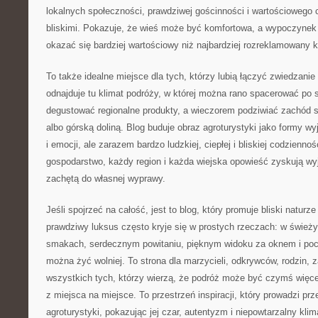
lokalnych społeczności, prawdziwej gościnności i wartościowego
bliskimi. Pokazuje, że wieś może być komfortowa, a wypoczynek
okazać się bardziej wartościowy niż najbardziej rozreklamowany k
To także idealne miejsce dla tych, którzy lubią łączyć zwiedzani
odnajduje tu klimat podróży, w której można rano spacerować po 
degustować regionalne produkty, a wieczorem podziwiać zachód s
albo górską doliną. Blog buduje obraz agroturystyki jako formy w
i emocji, ale zarazem bardzo ludzkiej, ciepłej i bliskiej codzienno
gospodarstwo, każdy region i każda wiejska opowieść zyskują wyją
zachętą do własnej wyprawy.
Jeśli spojrzeć na całość, jest to blog, który promuje bliski natur
prawdziwy luksus często kryje się w prostych rzeczach: w świeży
smakach, serdecznym powitaniu, pięknym widoku za oknem i pocz
można żyć wolniej. To strona dla marzycieli, odkrywców, rodzin,
wszystkich tych, którzy wierzą, że podróż może być czymś więce
z miejsca na miejsce. To przestrzeń inspiracji, który prowadzi prz
agroturystyki, pokazując jej czar, autentyzm i niepowtarzalny klim