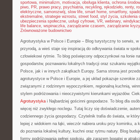
sportowa
,
minimalizm
,
motivacja
,
obsługa klienta
,
ochrona środow
piwo
,
PR
,
prawo pracy
,
psychiatria
,
recykling
,
rękodzieło
,
renty
,
ro
elektryczne
,
samorozwój
,
slow life
,
smart home
,
smartfony
,
spado
ekstremalne
,
strategie wzrostu
,
street food
,
styl życia
,
szkolenia 
ubezpieczenia społeczne
,
usługi cyfrowe
,
VR
,
webinary
,
windykac
life balance
,
wspinaczka
,
zarządzanie czasem
,
zarządzanie kryz
Zrównoważone budownictwo
Agroturystyka w Polsce i Europie – Blog turystyczny to serwis, w
przyrodą, a wieś staje się inspiracją do odkrywania świata w spo
człowiekowi rytmie. To blog poświęcony odpoczynkowi na łonie n
gospodarstw, poznawaniu lokalnych tradycji oraz szukaniu wyjąt
Polsce, jak i w innych zakątkach Europy. Sama strona jest przeds
agroturystyce w Polsce i Europie, a jej układ pokazuje szerokie 
związanymi z rodzinnym wypoczynkiem, regionalną kuchnią, winn
stylem podróżowania i nieoczywistymi kierunkami wyjazdów. Ciek
Agroturystyka
i Najbardziej gościnni gospodarze. To blog dla osó
więcej niż zwykłego noclegu. Tutaj liczy się doświadczenie, auten
codziennego życia gospodarzy. Czytelnik trafia do świata, w kt
lepiej z widokiem na łąki, wieczór nabiera uroku przy kominku, a 
do poznania lokalnej kultury, kuchni oraz rytmu natury. Blog buduj
formy podróżowania pełnej spokoju, ale zarazem bogatej w atrakcj