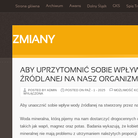
Archiwum
Awans
GKS
Strona główna
Dolny Śląsk
Spis Tr
ZMIANY
ABY UPRZYTOMNIĆ SOBIE WPŁ
ŹRÓDLANEJ NA NASZ ORGANIZM
POSTED BY ADMIN
POSTED ON PAŹ - 1 - 2025
MOŻLIWOŚĆ K
WYŁĄCZONA
Aby unaocznić sobie wpływ wody źródlanej na stworzony przez n
Woda mineralna, którą pijemy ma nam dostarczyć drogocennych 
takich jak wapń, magnez oraz potas. Badania wykazują, że kobie
mineralnej nie mają problemu z utrzymaniem należytych proporcji 