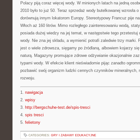
Polacy piją coraz więcej wody. W minionych latach na jedną osobę
2010 było to już 50. Teraz sprzedaż wody butelkowanej wzrosła o
dorównują innym lokatorom Europy. Stereotypowy Francuz pije na 
Włoch aż 160 litrów. Mimo rozległego zainteresowaniu wodą, stat
posiada dużej wiedzy na jej temat, w następstwie tego przetestu
wody. Nie zna jej składu, a wymienić potrafi zaledwie trzy marki
jest o wiele zdrowsza, sięgamy po źródlaną, albowiem kojarzy si
naturą. Magazyny promujące zdrowe odżywianie okazjonalnie zaz
typami wody. W efekcie klient nieświadomie pijąc zanadto ogrom
pozbawić swój organizm ludzki cennych czynników mineralnych,
rozwoju.
1.
nawigacja
2.
wpisy
3.
http://bergschuhe-test.de/spis-tresci
4.
spis tresci
5.
felietony
CATEGORIES:
GRY I ZABAWY EDUKACYJNE