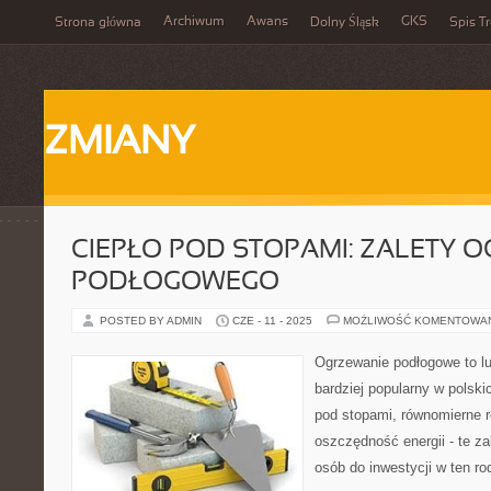
Archiwum
Awans
GKS
Strona główna
Dolny Śląsk
Spis Tr
ZMIANY
CIEPŁO POD STOPAMI: ZALETY 
PODŁOGOWEGO
POSTED BY ADMIN
CZE - 11 - 2025
MOŻLIWOŚĆ KOMENTOWA
Ogrzewanie podłogowe to luk
bardziej popularny w polsk
pod stopami, równomierne r
oszczędność energii - te za
osób do inwestycji w ten ro