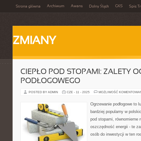
Archiwum
Awans
GKS
Strona główna
Dolny Śląsk
Spis Tr
ZMIANY
CIEPŁO POD STOPAMI: ZALETY 
PODŁOGOWEGO
POSTED BY ADMIN
CZE - 11 - 2025
MOŻLIWOŚĆ KOMENTOWA
Ogrzewanie podłogowe to luk
bardziej popularny w polsk
pod stopami, równomierne r
oszczędność energii - te za
osób do inwestycji w ten ro