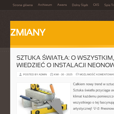
Archiwum
Awans
GKS
Strona główna
Dolny Śląsk
Spis Tr
ZMIANY
SZTUKA ŚWIATŁA: O WSZYSTKIM
WIEDZIEĆ O INSTALACJI NEONO
POSTED BY ADMIN
KWI - 30 - 2025
MOŻLIWOŚĆ KOMENTOWA
Całkiem nowy trend w sztuc
Sztuka światła przyciąga u
klimat każdemu pomieszcze
wszystkiego o tej fascynują
artystycznej! 💡🎨 #neono