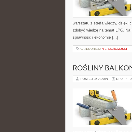
warsztatu z strefą wiedzy, dzięki
zdobyć wiedzę na temat LPG. Na s
sprawność i ekonomię […]
CATEGORIES:
NIERUCHOMOŚCI
ROŚLINY BALK
POSTED BY ADMIN
GRU - 7 - 