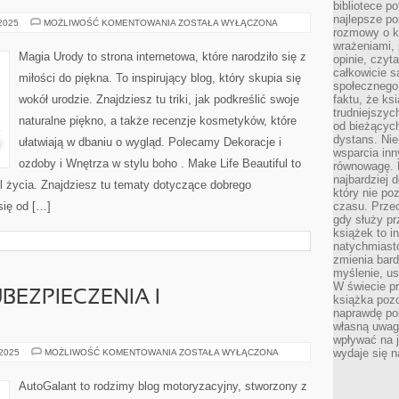
bibliotece p
najlepsze po
TWORZENIE
 2025
MOŻLIWOŚĆ KOMENTOWANIA
ZOSTAŁA WYŁĄCZONA
rozmowy o k
MEBLI
Z
wrażeniami, 
PALET
Magia Urody to strona internetowa, które narodziło się z
opinie, czyt
I
FAKTY
całkowicie s
miłości do piękna. To inspirujący blog, który skupia się
I
społecznego 
MITY
wokół urodzie. Znajdziesz tu triki, jak podkreślić swoje
faktu, że ks
trudniejszy
naturalne piękno, a także recenzje kosmetyków, które
od bieżących
dystans. Nie
ułatwiają w dbaniu o wygląd. Polecamy Dekoracje i
wsparcia in
ozdoby i Wnętrza w stylu boho . Make Life Beautiful to
równowagę. D
najbardziej
tyl życia. Znajdziesz tu tematy dotyczące dobrego
który nie p
się od […]
czasu. Przec
gdy służy pr
książek to i
natychmiasto
zmienia bard
myślenie, usp
W świecie p
BEZPIECZENIA I
książka pozo
naprawdę pob
własną uwag
wpływać na j
VOLKSWAGEN
wydaje się n
 2025
MOŻLIWOŚĆ KOMENTOWANIA
ZOSTAŁA WYŁĄCZONA
I
UBEZPIECZENIA
I
AutoGalant to rodzimy blog motoryzacyjny, stworzony z
FINANSOWANIE