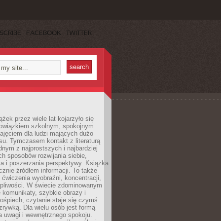
SCRIBE
FACEBOOK
TWITTER
ążek przez wiele lat kojarzyło się
bowiązkiem szkolnym, spokojnym
ajęciem dla ludzi mających dużo
u. Tymczasem kontakt z literaturą
nym z najprostszych i najbardziej
h sposobów rozwijania siebie,
a i poszerzania perspektywy. Książka
ącznie źródłem informacji. To także
 ćwiczenia wyobraźni, koncentracji,
erpliwości. W świecie zdominowanym
e komunikaty, szybkie obrazy i
ośpiech, czytanie staje się czymś
ozrywką. Dla wielu osób jest formą
a uwagi i wewnętrznego spokoju.