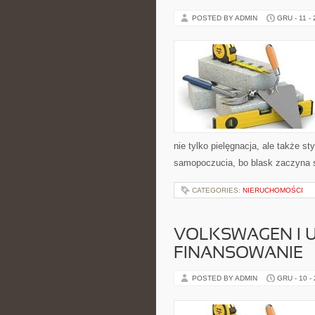
POSTED BY ADMIN
GRU - 11 -
nie tylko pielęgnacja, ale także s
samopoczucia, bo blask zaczyna 
CATEGORIES:
NIERUCHOMOŚCI
VOLKSWAGEN I U
FINANSOWANIE
POSTED BY ADMIN
GRU - 10 -