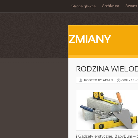
Archiwum
Awans
Strona główna
ZMIANY
RODZINA WIELO
POSTED BY ADMIN
GRU - 13 -
i Gadżety erotyczne. BabyBum – Ś