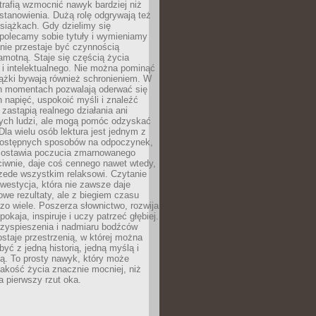
otrafią wzmocnić nawyk bardziej niż
stanowienia. Dużą rolę odgrywają też
siążkach. Gdy dzielimy się
polecamy sobie tytuły i wymieniamy
anie przestaje być czynnością
amotną. Staje się częścią życia
i intelektualnego. Nie można pominąć
iążki bywają również schronieniem. W
ch momentach pozwalają oderwać się
 napięć, uspokoić myśli i znaleźć
 zastąpią realnego działania ani
nych ludzi, ale mogą pomóc odzyskać
la wielu osób lektura jest jednym z
 dostępnych sposobów na odpoczynek,
ozostawia poczucia zmarnowanego
iwnie, daje coś cennego nawet wtedy,
zede wszystkim relaksowi. Czytanie
nwestycja, która nie zawsze daje
we rezultaty, ale z biegiem czasu
zo wiele. Poszerza słownictwo, rozwija
okaja, inspiruje i uczy patrzeć głębiej.
rzyspieszenia i nadmiaru bodźców
staje przestrzenią, w której można
yć z jedną historią, jedną myślą i
ą. To prosty nawyk, który może
akość życia znacznie mocniej, niż
a pierwszy rzut oka.