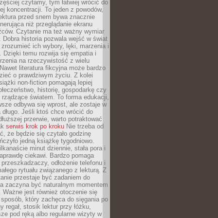
zęściej czytamy, tym łatwiej wrócić do
ej koncentracji. To jeden z powodów,
lektura przed snem bywa znacznie
enerująca niż przeglądanie ekranu
źców. Czytanie ma też ważny wymiar
 Dobra historia pozwala wejść w świat
, zrozumieć ich wybory, lęki, marzenia i
. Dzięki temu rozwija się empatia i
rzenia na rzeczywistość z wielu
Nawet literatura fikcyjna może bardzo
zieć o prawdziwym życiu. Z kolei
siążki non-fiction pomagają lepiej
łeczeństwo, historię, gospodarkę czy
rządzące światem. To forma edukacji,
wsze odbywa się wprost, ale zostaje w
 długo. Jeśli ktoś chce wrócić do
dłuższej przerwie, warto potraktować
ak
serwis krok po kroku
Nie trzeba od
ć, że będzie się czytało godzinę
ończyło jedną książkę tygodniowo.
lkanaście minut dziennie, stała pora i
 naprawdę ciekawi. Bardzo pomaga
 przeszkadzaczy, odłożenie telefonu i
ałego rytuału związanego z lekturą. Z
anie przestaje być zadaniem do
 a zaczyna być naturalnym momentem
. Ważne jest również otoczenie się
sposób, który zachęca do sięgania po
 regał, stosik lektur przy łóżku,
ze pod ręką albo regularne wizyty w