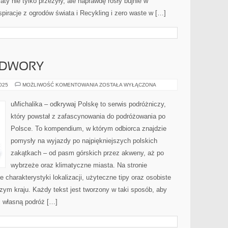
ty nie tylko przeżyły, ale naprawdę rosły bujnie w
iracje z ogrodów świata i Recykling i zero waste w […]
I DWORY
ZAMKI,
2025
MOŻLIWOŚĆ KOMENTOWANIA
ZOSTAŁA WYŁĄCZONA
PAŁACE
I
DWORY
uMichalika – odkrywaj Polskę to serwis podróżniczy,
który powstał z zafascynowania do podróżowania po
Polsce. To kompendium, w którym odbiorca znajdzie
pomysły na wyjazdy po najpiękniejszych polskich
zakątkach – od pasm górskich przez akweny, aż po
wybrzeże oraz klimatyczne miasta. Na stronie
charakterystyki lokalizacji, użyteczne tipy oraz osobiste
ym kraju. Każdy tekst jest tworzony w taki sposób, aby
 własną podróż […]