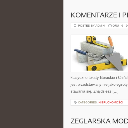
KOMENTARZE I P
POSTED BY ADMIN
GRU - 6 - 
klasyczne teksty literackie i Chiń
jest przedstawiany nie jako egzot
stawania się. Znajdziesz […]
CATEGORIES:
NIERUCHOMOŚCI
ŻEGLARSKA MO