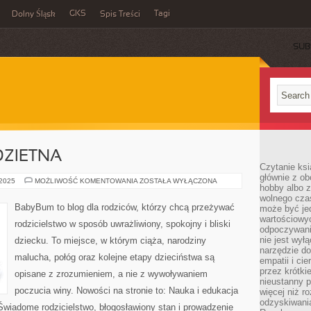
GKS
Tagi
Dolny Śląsk
Spis Treści
SUB
DZIETNA
Czytanie ksi
głównie z o
RODZINA
 2025
MOŻLIWOŚĆ KOMENTOWANIA
ZOSTAŁA WYŁĄCZONA
hobby albo z
WIELODZIETNA
wolnego czas
BabyBum to blog dla rodziców, którzy chcą przeżywać
może być jed
wartościowyc
rodzicielstwo w sposób uwrażliwiony, spokojny i bliski
odpoczywani
nie jest wył
dziecku. To miejsce, w którym ciąża, narodziny
narzędzie do
malucha, połóg oraz kolejne etapy dzieciństwa są
empatii i ci
przez krótki
opisane z zrozumieniem, a nie z wywoływaniem
nieustanny p
poczucia winy. Nowości na stronie to: Nauka i edukacja
więcej niż r
odzyskiwani
wiadome rodzicielstwo, błogosławiony stan i prowadzenie