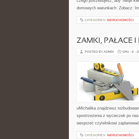
czego potrzebujesz, aby Twoje kwia
domowych warunkach. Zobacz: Insp
CATEGORIES:
NIERUCHOMOŚCI
ZAMKI, PAŁACE 
POSTED BY ADMIN
GRU - 6 - 
uMichalika znajdziesz rozbudowane 
spostrzeżenia z wycieczek po nasz
wesprzeć czytelnikowi zaplanować
CATEGORIES:
NIERUCHOMOŚCI