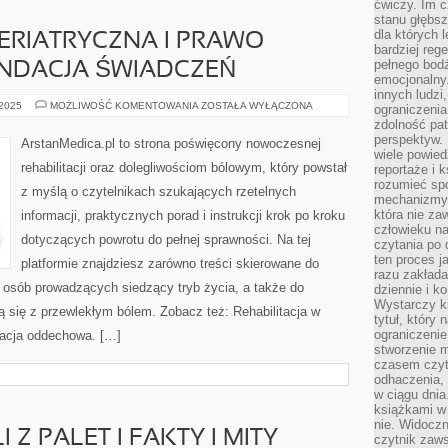
ćwiczy. Im c
stanu głębsz
dla których 
GERIATRYCZNA I PRAWO
bardziej reg
pełnego bod
UNDACJA ŚWIADCZEŃ
emocjonalny.
innych ludzi
REHABILITACJA
 2025
MOŻLIWOŚĆ KOMENTOWANIA
ZOSTAŁA WYŁĄCZONA
ograniczenia
GERIATRYCZNA
zdolność pat
I
PRAWO
perspektyw. 
ArstanMedica.pl to strona poświęcony nowoczesnej
PACJENTA
wiele powied
I
rehabilitacji oraz dolegliwościom bólowym, który powstał
reportaże i k
REFUNDACJA
ŚWIADCZEŃ
rozumieć spo
z myślą o czytelnikach szukających rzetelnych
mechanizmy 
która nie za
informacji, praktycznych porad i instrukcji krok po kroku
człowieku na
dotyczących powrotu do pełnej sprawności. Na tej
czytania po 
ten proces j
platformie znajdziesz zarówno treści skierowane do
razu zakłada
o osób prowadzących siedzący tryb życia, a także do
dziennie i k
Wystarczy ki
ą się z przewlekłym bólem. Zobacz też: Rehabilitacja w
tytuł, który
ograniczenie
tacja oddechowa. […]
stworzenie m
czasem czyt
odhaczenia,
w ciągu dnia
książkami w 
nie. Widoczny
 Z PALET I FAKTY I MITY
czytnik zaws