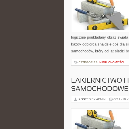
logicznie poukładany obraz świata
każdy odbiorca znajdzie coś dla si
samochodów, który od lat śledzi b
CATEGORIES:
NIERUCHOMOŚCI
LAKIERNICTWO I
SAMOCHODOWE –
POSTED BY ADMIN
GRU - 10 -