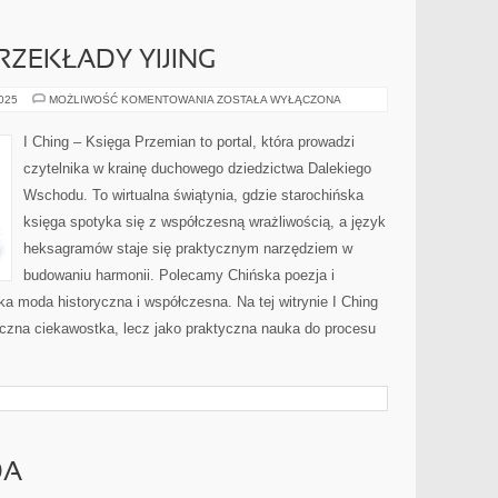
RZEKŁADY YIJING
KOMENTARZE
2025
MOŻLIWOŚĆ KOMENTOWANIA
ZOSTAŁA WYŁĄCZONA
I
PRZEKŁADY
YIJING
I Ching – Księga Przemian to portal, która prowadzi
czytelnika w krainę duchowego dziedzictwa Dalekiego
Wschodu. To wirtualna świątynia, gdzie starochińska
księga spotyka się z współczesną wrażliwością, a język
heksagramów staje się praktycznym narzędziem w
budowaniu harmonii. Polecamy Chińska poezja i
ska moda historyczna i współczesna. Na tej witrynie I Ching
yczna ciekawostka, lecz jako praktyczna nauka do procesu
DA