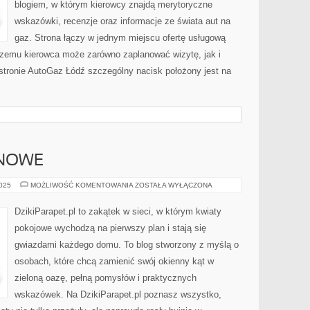
blogiem, w którym kierowcy znajdą merytoryczne
wskazówki, recenzje oraz informacje ze świata aut na
gaz. Strona łączy w jednym miejscu ofertę usługową
 czemu kierowca może zarówno zaplanować wizytę, jak i
tronie AutoGaz Łódź szczególny nacisk położony jest na
ONOWE
ROŚLINY
2025
MOŻLIWOŚĆ KOMENTOWANIA
ZOSTAŁA WYŁĄCZONA
BALKONOWE
DzikiParapet.pl to zakątek w sieci, w którym kwiaty
pokojowe wychodzą na pierwszy plan i stają się
gwiazdami każdego domu. To blog stworzony z myślą o
osobach, które chcą zamienić swój okienny kąt w
zieloną oazę, pełną pomysłów i praktycznych
wskazówek. Na DzikiParapet.pl poznasz wszystko,