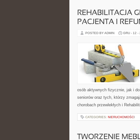
REHABILITACJA 
PACJENTA I REF
POSTED BY ADMIN
GRU - 12 -
osób aktywnych fizycznie, jak i d
seniorów oraz tych, którzy zmagaj
chorobach przewlekłych i Rehabili
CATEGORIES:
NIERUCHOMOŚCI
TWORZENIE MEBLI