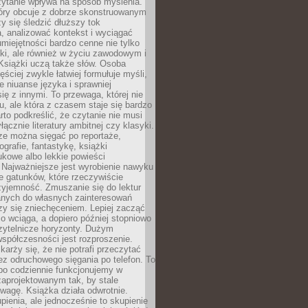
zytanie wpływa na sposób myślenia.
tóry obcuje z dobrze skonstruowanym
y się śledzić dłuższy tok
, analizować kontekst i wyciągać
umiejętności bardzo cenne nie tylko
ki, ale również w życiu zawodowym i
Książki uczą także słów. Osoba
ęściej zwykle łatwiej formułuje myśli,
ie niuanse języka i sprawniej
ię z innymi. To przewaga, której nie
u, ale która z czasem staje się bardzo
to podkreślić, że czytanie nie musi
ącznie literatury ambitnej czy klasyki.
ze można sięgać po reportaże,
ografie, fantastykę, książki
kowe albo lekkie powieści
 Najważniejsze jest wyrobienie nawyku
ie gatunków, które rzeczywiście
zyjemność. Zmuszanie się do lektur
nych do własnych zainteresowań
zy się zniechęceniem. Lepiej zacząć
o wciąga, a dopiero później stopniowo
zytelnicze horyzonty. Dużym
spółczesności jest rozproszenie.
karży się, że nie potrafi przeczytać
bez odruchowego sięgania po telefon. To
bo codziennie funkcjonujemy w
aprojektowanym tak, by stale
wagę. Książka działa odwrotnie.
enia, ale jednocześnie to skupienie