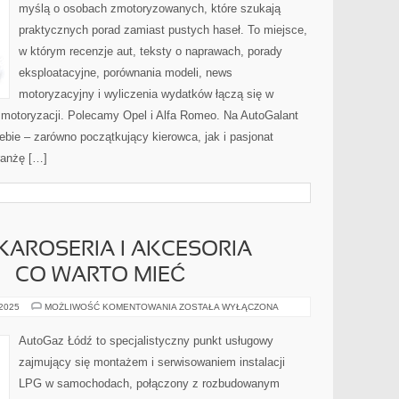
myślą o osobach zmotoryzowanych, które szukają
praktycznych porad zamiast pustych haseł. To miejsce,
w którym recenzje aut, teksty o naprawach, porady
eksploatacyjne, porównania modeli, news
motoryzacyjny i wyliczenia wydatków łączą się w
 motoryzacji. Polecamy Opel i Alfa Romeo. Na AutoGalant
ebie – zarówno początkujący kierowca, jak i pasjonat
ranżę […]
 KAROSERIA I AKCESORIA
 CO WARTO MIEĆ
LAKIERNICTWO
 2025
MOŻLIWOŚĆ KOMENTOWANIA
ZOSTAŁA WYŁĄCZONA
I
KAROSERIA
I
AutoGaz Łódź to specjalistyczny punkt usługowy
AKCESORIA
SAMOCHODOWE
zajmujący się montażem i serwisowaniem instalacji
–
CO
LPG w samochodach, połączony z rozbudowanym
WARTO
MIEĆ