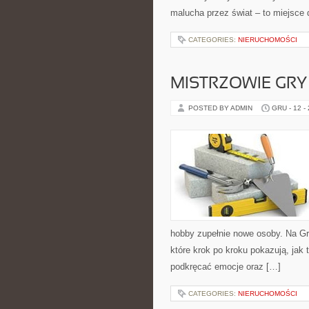
malucha przez świat – to miejsce 
CATEGORIES:
NIERUCHOMOŚCI
MISTRZOWIE GRY
POSTED BY ADMIN
GRU - 12 -
hobby zupełnie nowe osoby. Na Gr
które krok po kroku pokazują, jak 
podkręcać emocje oraz […]
CATEGORIES:
NIERUCHOMOŚCI