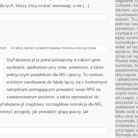
Regularne c
Człowiek, k
dla tych, którzy chcą szukać równowagi, a nie […]
tekstem, ucz
rozumowania
wnioski. To 
podczas nau
prywatnym. 
czytająca cz
lepiej rozum
komunikuje s
widać od raz
MISTRZOWIE
 2025
MOŻLIWOŚĆ KOMENTOWANIA
ZOSTAŁA WYŁĄCZONA
wyraźna. War
GRY
oznaczać wył
GryFabularne.pl to portal poświęcony w całości grom
Równie dobr
kryminały, bi
wyobraźni, spotkaniom przy stole, uniwersom, a także
popularnonau
praktycznym poradnikom dla MG i graczy. To centrum,
obyczajowe.
i odnalezien
w którym zamiłowanie do fabuły łączy się z konkretnymi
sprawiają pr
niedopasowa
narzędziami pomagającymi prowadzić sesje RPG na
często końc
zaawansowanym poziomie, a także wprowadzać do
od czegoś, c
poszerzać c
yFabularne.pl znajdziesz szczegółowe instrukcje dla MG,
problemem w
tworzyć przygody, jak prowadzić grupą graczy, jak
Wiele osób s
kilku stron 
zrozumiałe, 
środowisku z
przyciągać u
Wymaga skupi