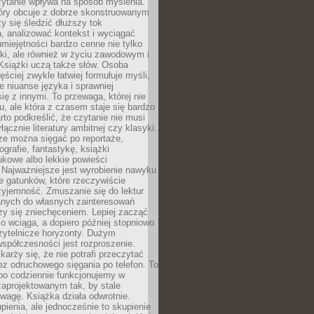
zytanie wpływa na sposób myślenia.
tóry obcuje z dobrze skonstruowanym
y się śledzić dłuższy tok
, analizować kontekst i wyciągać
umiejętności bardzo cenne nie tylko
ki, ale również w życiu zawodowym i
Książki uczą także słów. Osoba
ęściej zwykle łatwiej formułuje myśli,
ie niuanse języka i sprawniej
ię z innymi. To przewaga, której nie
u, ale która z czasem staje się bardzo
to podkreślić, że czytanie nie musi
ącznie literatury ambitnej czy klasyki.
ze można sięgać po reportaże,
ografie, fantastykę, książki
kowe albo lekkie powieści
 Najważniejsze jest wyrobienie nawyku
ie gatunków, które rzeczywiście
zyjemność. Zmuszanie się do lektur
nych do własnych zainteresowań
zy się zniechęceniem. Lepiej zacząć
o wciąga, a dopiero później stopniowo
zytelnicze horyzonty. Dużym
spółczesności jest rozproszenie.
karży się, że nie potrafi przeczytać
bez odruchowego sięgania po telefon. To
bo codziennie funkcjonujemy w
aprojektowanym tak, by stale
wagę. Książka działa odwrotnie.
enia, ale jednocześnie to skupienie