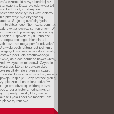
otrafią wzmocnić nawyk bardziej niż
stanowienia. Dużą rolę odgrywają też
siążkach. Gdy dzielimy się
polecamy sobie tytuły i wymieniamy
anie przestaje być czynnością
amotną. Staje się częścią życia
i intelektualnego. Nie można pominąć
iążki bywają również schronieniem. W
ch momentach pozwalają oderwać się
 napięć, uspokoić myśli i znaleźć
 zastąpią realnego działania ani
nych ludzi, ale mogą pomóc odzyskać
la wielu osób lektura jest jednym z
 dostępnych sposobów na odpoczynek,
ozostawia poczucia zmarnowanego
iwnie, daje coś cennego nawet wtedy,
zede wszystkim relaksowi. Czytanie
nwestycja, która nie zawsze daje
we rezultaty, ale z biegiem czasu
zo wiele. Poszerza słownictwo, rozwija
okaja, inspiruje i uczy patrzeć głębiej.
rzyspieszenia i nadmiaru bodźców
staje przestrzenią, w której można
yć z jedną historią, jedną myślą i
ą. To prosty nawyk, który może
akość życia znacznie mocniej, niż
a pierwszy rzut oka.