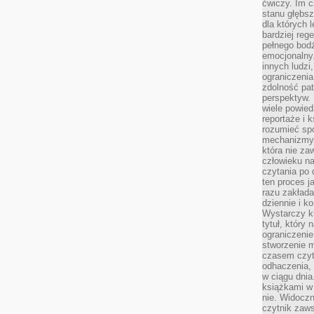
ćwiczy. Im c
stanu głębsz
dla których 
bardziej reg
pełnego bod
emocjonalny.
innych ludzi
ograniczenia
zdolność pat
perspektyw. 
wiele powied
reportaże i k
rozumieć spo
mechanizmy 
która nie za
człowieku na
czytania po 
ten proces j
razu zakłada
dziennie i k
Wystarczy ki
tytuł, który
ograniczenie
stworzenie m
czasem czyt
odhaczenia,
w ciągu dnia
książkami w 
nie. Widoczny
czytnik zaws