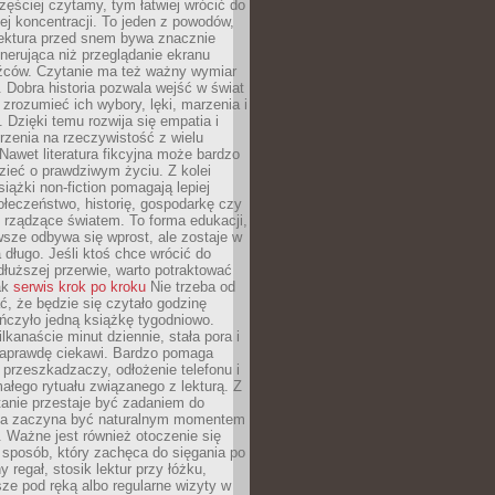
zęściej czytamy, tym łatwiej wrócić do
ej koncentracji. To jeden z powodów,
lektura przed snem bywa znacznie
enerująca niż przeglądanie ekranu
źców. Czytanie ma też ważny wymiar
 Dobra historia pozwala wejść w świat
, zrozumieć ich wybory, lęki, marzenia i
. Dzięki temu rozwija się empatia i
rzenia na rzeczywistość z wielu
Nawet literatura fikcyjna może bardzo
zieć o prawdziwym życiu. Z kolei
siążki non-fiction pomagają lepiej
łeczeństwo, historię, gospodarkę czy
rządzące światem. To forma edukacji,
wsze odbywa się wprost, ale zostaje w
 długo. Jeśli ktoś chce wrócić do
dłuższej przerwie, warto potraktować
ak
serwis krok po kroku
Nie trzeba od
ć, że będzie się czytało godzinę
ończyło jedną książkę tygodniowo.
lkanaście minut dziennie, stała pora i
 naprawdę ciekawi. Bardzo pomaga
 przeszkadzaczy, odłożenie telefonu i
ałego rytuału związanego z lekturą. Z
anie przestaje być zadaniem do
 a zaczyna być naturalnym momentem
. Ważne jest również otoczenie się
sposób, który zachęca do sięgania po
 regał, stosik lektur przy łóżku,
ze pod ręką albo regularne wizyty w