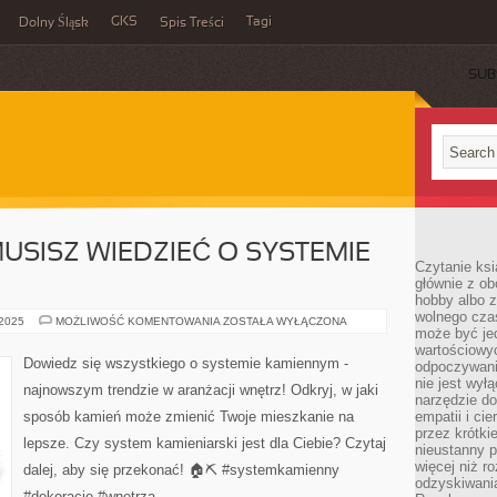
GKS
Tagi
Dolny Śląsk
Spis Treści
SUB
USISZ WIEDZIEĆ O SYSTEMIE
Czytanie ksi
głównie z o
hobby albo z
wolnego czas
WSZYSTKO,
 2025
MOŻLIWOŚĆ KOMENTOWANIA
ZOSTAŁA WYŁĄCZONA
może być jed
CO
MUSISZ
wartościowyc
WIEDZIEĆ
Dowiedz się wszystkiego o systemie kamiennym -
odpoczywani
O
SYSTEMIE
nie jest wył
najnowszym trendzie w aranżacji wnętrz! Odkryj, w jaki
KAMIENNYM
narzędzie do
sposób kamień może zmienić Twoje mieszkanie na
empatii i ci
przez krótki
lepsze. Czy system kamieniarski jest dla Ciebie? Czytaj
nieustanny p
więcej niż r
dalej, aby się przekonać! 🏠⛏️ #systemkamienny
odzyskiwani
#dekoracje #wnętrza