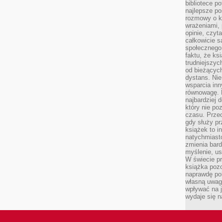
bibliotece p
najlepsze po
rozmowy o k
wrażeniami, 
opinie, czyt
całkowicie s
społecznego 
faktu, że ks
trudniejszy
od bieżących
dystans. Nie
wsparcia in
równowagę. D
najbardziej
który nie p
czasu. Przec
gdy służy pr
książek to i
natychmiasto
zmienia bard
myślenie, usp
W świecie p
książka pozo
naprawdę pob
własną uwag
wpływać na j
wydaje się n