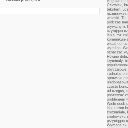
Regularne c
Człowiek, k
tekstem, ucz
rozumowania
wnioski. To 
podczas nau
prywatnym. 
czytająca cz
lepiej rozum
komunikuje s
widać od raz
wyraźna. War
oznaczać wył
Równie dobr
kryminały, bi
popularnonau
obyczajowe.
i odnalezien
sprawiają pr
niedopasowa
często końc
od czegoś, c
poszerzać c
problemem w
Wiele osób s
kilku stron 
zrozumiałe, 
środowisku z
przyciągać u
Wymaga skupi