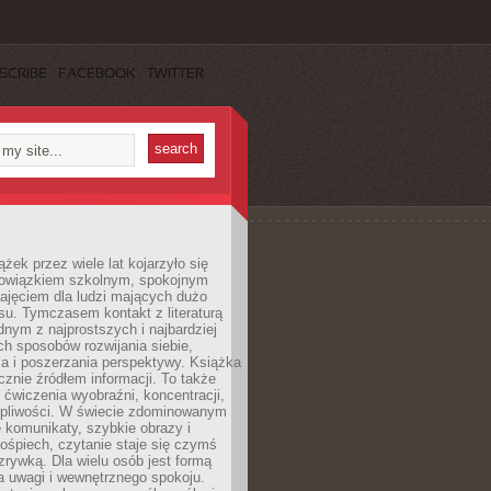
SCRIBE
FACEBOOK
TWITTER
ążek przez wiele lat kojarzyło się
bowiązkiem szkolnym, spokojnym
ajęciem dla ludzi mających dużo
u. Tymczasem kontakt z literaturą
nym z najprostszych i najbardziej
h sposobów rozwijania siebie,
a i poszerzania perspektywy. Książka
ącznie źródłem informacji. To także
 ćwiczenia wyobraźni, koncentracji,
erpliwości. W świecie zdominowanym
e komunikaty, szybkie obrazy i
ośpiech, czytanie staje się czymś
ozrywką. Dla wielu osób jest formą
a uwagi i wewnętrznego spokoju.