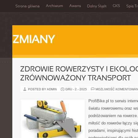
Archiwum
Awans
GKS
Strona główna
Dolny Śląsk
Spis Tr
ZMIANY
ZDROWIE ROWERZYSTY I EKOLOG
ZRÓWNOWAŻONY TRANSPORT
POSTED BY ADMIN
GRU - 2 - 2025
MOŻLIWOŚĆ KOMENTOWAN
ProfiBike.pl to serwis inte
światu rowerowemu oraz ws
podróżowaniem na rowerze.
miłość do rowerów łączy si
poradami, inspirującymi hist
podpowiedziami dla osób n