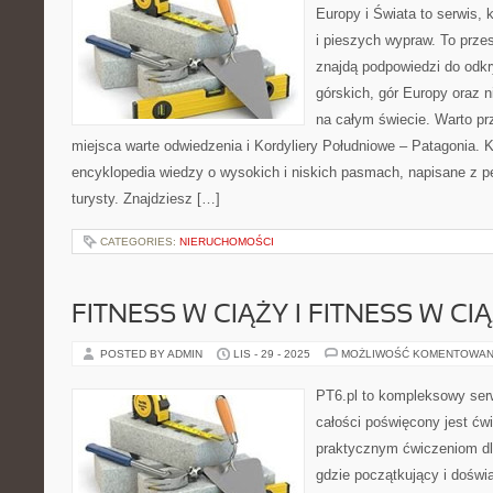
Europy i Świata to serwis, 
i pieszych wypraw. To prze
znajdą podpowiedzi do odk
górskich, gór Europy oraz 
na całym świecie. Warto prz
miejsca warte odwiedzenia i Kordyliery Południowe – Patagonia. K
encyklopedia wiedzy o wysokich i niskich pasmach, napisane z 
turysty. Znajdziesz […]
CATEGORIES:
NIERUCHOMOŚCI
FITNESS W CIĄŻY I FITNESS W CI
POSTED BY ADMIN
LIS - 29 - 2025
MOŻLIWOŚĆ KOMENTOWAN
PT6.pl to kompleksowy serw
całości poświęcony jest ćw
praktycznym ćwiczeniom dl
gdzie początkujący i doświ