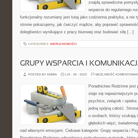
znajdą sprawdzone pomysły 
wsparcie do regularnego ruc
funkcjonalny rozumiany jest tutaj jako codzienna praktyka, a nie 
stronie pokazujemy, jak ćwiczyć mądrze, aby poprawić sprawnoś
dolegliwości wynikające z pracy biurowej oraz budować siłę […]
CATEGORIES:
NIERUCHOMOŚCI
GRUPY WSPARCIA I KOMUNIKACJ
POSTED BY ADMIN
LIS - 29 - 2025
MOŻLIWOŚĆ KOMENTOWAN
Poradnictwo Rodzinne jest 
staje się najważniejszym p
psychice, związek i opieka 
jedną spójną całość. Stron
o osobach, którzy szukają i
głębokich więzi, świadomeg
nad własnymi emocjami. Ciekawe kategorie: Grupy wsparcia i Psy
Poradnictwo Rodzinne odnajdziesz rozbudowane materiały, które p