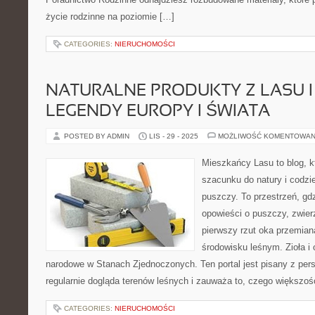
życie rodzinne na poziomie […]
CATEGORIES:
NIERUCHOMOŚCI
NATURALNE PRODUKTY Z LASU I
LEGENDY EUROPY I ŚWIATA
POSTED BY ADMIN
LIS - 29 - 2025
MOŻLIWOŚĆ KOMENTOWAN
Mieszkańcy Lasu to blog, k
szacunku do natury i codzie
puszczy. To przestrzeń, g
opowieści o puszczy, zwier
pierwszy rzut oka przemian
środowisku leśnym. Zioła i 
narodowe w Stanach Zjednoczonych. Ten portal jest pisany z per
regularnie dogląda terenów leśnych i zauważa to, czego większoś
CATEGORIES:
NIERUCHOMOŚCI