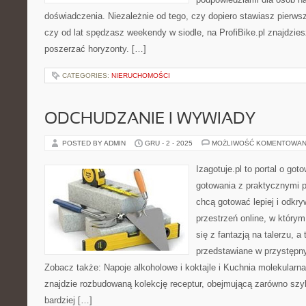
doświadczenia. Niezależnie od tego, czy dopiero stawiasz pierwsz
czy od lat spędzasz weekendy w siodle, na ProfiBike.pl znajdzies
poszerzać horyzonty. […]
CATEGORIES:
NIERUCHOMOŚCI
ODCHUDZANIE I WYWIADY
POSTED BY ADMIN
GRU - 2 - 2025
MOŻLIWOŚĆ KOMENTOWAN
Izagotuje.pl to portal o got
gotowania z praktycznymi p
chcą gotować lepiej i odkr
przestrzeń online, w który
się z fantazją na talerzu, a
przedstawiane w przystępn
Zobacz także: Napoje alkoholowe i koktajle i Kuchnia molekularna.
znajdzie rozbudowaną kolekcję receptur, obejmującą zarówno szyb
bardziej […]