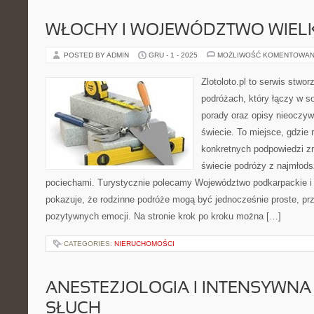
WŁOCHY I WOJEWÓDZTWO WIEL
POSTED BY ADMIN
GRU - 1 - 2025
MOŻLIWOŚĆ KOMENTOWAN
Zlotoloto.pl to serwis stwo
podróżach, który łączy w s
porady oraz opisy nieoczyw
świecie. To miejsce, gdzie 
konkretnych podpowiedzi z
świecie podróży z najmłods
pociechami. Turystycznie polecamy Województwo podkarpackie i Ta
pokazuje, że rodzinne podróże mogą być jednocześnie proste, pr
pozytywnych emocji. Na stronie krok po kroku można […]
CATEGORIES:
NIERUCHOMOŚCI
ANESTEZJOLOGIA I INTENSYWNA 
SŁUCH