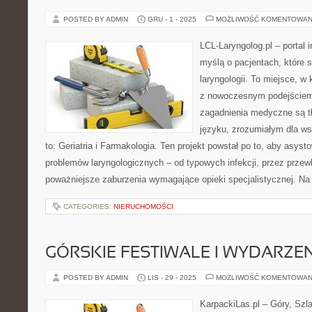
POSTED BY ADMIN
GRU - 1 - 2025
MOŻLIWOŚĆ KOMENTOWAN
LCL-Laryngolog.pl – portal 
myślą o pacjentach, które s
laryngologii. To miejsce, w
z nowoczesnym podejściem
zagadnienia medyczne są 
języku, zrozumiałym dla ws
to: Geriatria i Farmakologia. Ten projekt powstał po to, aby asy
problemów laryngologicznych – od typowych infekcji, przez przew
poważniejsze zaburzenia wymagające opieki specjalistycznej. Na
CATEGORIES:
NIERUCHOMOŚCI
GÓRSKIE FESTIWALE I WYDARZE
POSTED BY ADMIN
LIS - 29 - 2025
MOŻLIWOŚĆ KOMENTOWAN
KarpackiLas.pl – Góry, Szl