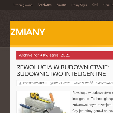
Archiwum
Awans
GKS
Strona główna
Dolny Śląsk
Spis Tr
ZMIANY
Archive for 9 kwietnia, 2025
REWOLUCJA W BUDOWNICTWIE:
BUDOWNICTWO INTELIGENTNE
POSTED BY ADMIN
KWI - 9 - 2025
MOŻLIWOŚĆ KOMENTOWAN
Rewolucja w budownictwie 
inteligentne. Technologie ł
zrównoważonym rozwojem zm
Czy jesteśmy gotowi na n